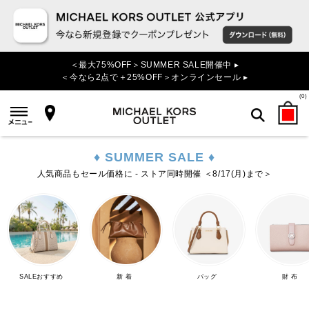
＜最大75%OFF＞SUMMER SALE開催中 ▸
＜今なら2点で＋25%OFF＞オンラインセール ▸
(
0
)
♦ SUMMER SALE ♦
検索
人気商品もセール価格に - ストア同時開催 ＜8/17(月)まで＞
SALEおすすめ
新 着
バッグ
財 布