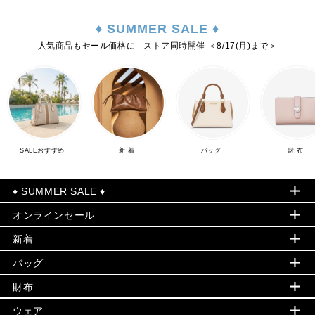
♦ SUMMER SALE ♦
人気商品もセール価格に - ストア同時開催 ＜8/17(月)まで＞
SALEおすすめ
新 着
バッグ
財 布
♦ SUMMER SALE ♦
オンラインセール
セールおすすめアイテム
新着
▶ ウィメンズ
PRODUCT OF THE MONTH - 今月の特別価格
バッグ
バッグ
再値下げアイテム
夏のスタイル
財布
追加アイテム
財布
▶ すべて
人気の定番アイテム
小物
旗艦店からアウトレットに入荷
▶ ウィメンズすべて
ウェア
日本限定 - バッグ