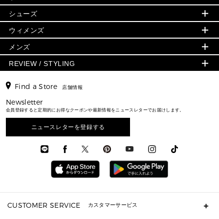
シューズ・靴
日本限定 - 財布・小物
▶ ウィメンズすべて(ウェア・シューズ除く)
バッグ
▶ ウィメンズすべて
シューズ
ウェア
▶ ウィメンズすべて
バッグ
▶ ウィメンズすべて
財布・小物
ハンドバッグ・サッチェル
アクセサリー
GREENWICH
ウィメンズ
財布・小物
トップス
アクセサリー
▶ ウィメンズすべて
トートバッグ
時計
ミニ財布・フラグメントケース
ウェア
スカート・パンツ
メンズ
フレグランス
サンダル
ショルダーバッグ
人気の定番アイテム
▶ メンズ
折り財布(二つ折り・三つ折り)
シューズ
ワンピース・ドレス
シューズ
スニーカー
REVIEW / STYLING
クロスボディ・斜め掛け
▶ ウィメンズすべて
バッグ
長財布
▶ メンズすべて
時計・ジュエリー
ジャケット・アウター
ウェア
パンプス/フラット
バックパック
ウィメンズベストセラー
財布・小物
キーケース
新着
アクセサリー
▶ メンズすべて
▶ すべて
Find a Store
▶ メンズすべて
▶ メンズすべて
店舗情報
トラベル
新着
シューズ・靴
カードケース
バッグ
▶ メンズすべて
スタイリング
メンズバッグ
シューズレビュー ▸
Newsletter
通勤・通学アイテム
日本限定
ウェア
▶ メンズすべて
財布・小物
メンズ バッグ
会員登録すると定期的にお得なクーポンや最新情報をニュースレターでお届けします。
エディターレビュー
メンズ財布・小物
3 IN 1 / 2 IN 1 バッグ
▶ バッグすべて
アクセサリー
お財布レビュー ▸
シューズ・靴
メンズ 財布・小物
メンズアクセサリー
ニュースレターを登録する
▶ メンズすべて
通勤・通学アイテム
時計
ウェア
メンズ シューズ
メンズシューズ
3 IN 1 バッグ
時計・ジュエリー
メンズ ウェア
メンズウェア
▶ 財布すべて
アクセサリー
メンズ 時計・その他
ミニ財布・フラグメントケース
折り財布(二つ折り・三つ折り)
長財布
CUSTOMER SERVICE
カスタマーサービス
▶ 小物すべて