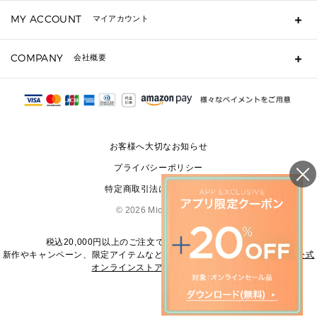
キーケース
よくあるご質問
MY ACCOUNT
マイアカウント
ギフト用にラッピングができますか？
定期ケース・カードケース・名刺入れ
ショッピングバッグを購入商品分送ってもらえますか？
ポーチ
ログイン・会員登録
注文後に完了メールが受信できないのですが？
COMPANY
会社概要
▶ シューズ・靴
注文の変更・キャンセルはできますか？
サンダル
Michael Korsについて
通常いつ頃発送されますか？
スニーカー
会社概要
サイズ交換はできますか？
返品はできますか？
採用情報
パンプス・フラット
修理はできますか？
▶ ウェア
お客様へ大切なお知らせ
お問い合わせ
▶ アクセサリー(チャーム・ストラップ・サングラス)
プライバシーポリシー
▶ 時計
特定商取引法に基づく表記
▶ ジュエリー
©
2026 Michael Kors
税込20,000円以上のご注文で送料無料にてお届けします
新作やキャンペーン、限定アイテムなどの最新情報は、
マイケル・コース公式
オンラインストア
をご覧ください