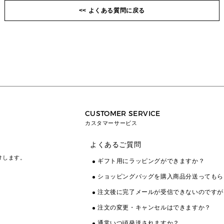
ックをお入れください。
了承ください。
<< よくある質問に戻る
《修理受付方法》
最寄りのウェア取り扱い店舗にて修理を承っております。
お持ち込みが難しく、配送での修理をご希望の方は、以下
※マイケル・コース カスタマーサービスへのお問い合わ
レシートもしくはクレジットカードの明細等、ご購入履歴
よりお問い合わせください。
せ、ならびにマイケル・コース直営店にお持ち頂いてもご
が確認出来るものをウェア取り扱い店舗にご持参くださ
対応は承れません。ご了承ください
い。
お問い合わせはこちら
店舗の連絡先は
こちら
※店舗検索時は販売カテゴリー欄から「Clothing」にチェ
ックをお入れください。
お持ち込みが難しく、配送での修理をご希望の方は、レシ
CUSTOMER SERVICE
ートもしくはクレジットカードの明細等、ご購入履歴が確
カスタマーサービス
認出来るものを添付の上、以下よりお問い合わせくださ
い。
よくあるご質問
けします。
ギフト用にラッピングができますか？
お問い合わせはこちら
ショッピングバッグを購入商品分送ってもら
注文後に完了メールが受信できないのですが
注文の変更・キャンセルはできますか？
通常いつ頃発送されますか？