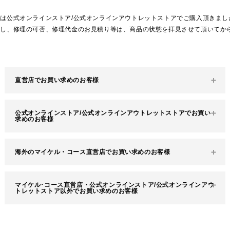
は公式オンラインストア/公式オンラインアウトレットストアでご購入頂きまし
但し、修理の可否、修理代金のお見積り等は、商品の状態を拝見させて頂いてか
直営店でお買い求めのお客様
お買い求めの店舗へお問い合わせください。
公式オンラインストア/公式オンラインアウトレットストアでお買い
求めのお客様
店舗情報はこちら
最寄りの店舗またはマイケル・コース カスタマーサービス
海外のマイケル・コース直営店でお買い求めのお客様
※カスタマーサービスではお問い合わせをお受付できませ
へお問い合わせください。
んのでご了承ください
最寄りの店舗またはマイケル・コース カスタマーサービス
《修理受付方法》
マイケル･コース直営店・公式オンラインストア/公式オンラインアウ
へお問い合わせください。
最寄りのウェア取り扱い店舗にて修理を承っております。
トレットストア以外でお買い求めのお客様
修理をご希望されるお品物と、納品書をご持参ください。
※ご購入履歴の確認ができない場合はお受けいたしかねま
店舗の連絡先は
こちら
お買い求めの店舗へお問い合わせください。
す。ご了承ください。
※店舗検索時は販売カテゴリー欄から「Clothing」にチェ
マイケル・コース ジャパンではお受けしておりません。ご