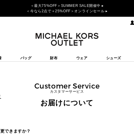
＜最大75%OFF＞SUMMER SALE開催中 ▸
＜今なら2点で＋25%OFF＞オンラインセール ▸
着
バッグ
財布
ウェア
シューズ
Customer Service
カスタマーサービス
覧
お届けについて
変更できますか？