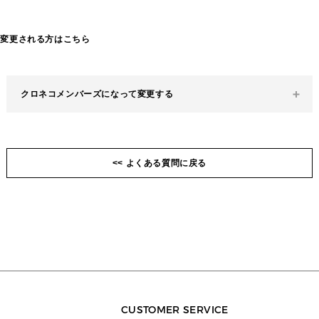
にログインした後に受け取りたい日時・場所を設定してく
※配達状況によっては、ご案内メールの受信より前に配達
スマートフォンをご利用のお客様は、クロネコメンバーズ
ださい。
が完了してしまうこともございます。
（無料）及びヤマト運輸公式LINEアカウントにご登録いた
だきますと、 LINEから受け取り日時や場所の変更など便
て変更される方はこちら
利な機能をご利用いただけます。
荷物問い合わせで変更する
クロネコメンバーズにログイン
＜ご注意ください＞
＜ご注意ください＞
クロネコメンバーズになって変更する
お買い物の際に登録されたメールアドレスもしくは電話番
お買い物の際に登録されたメールアドレスもしくは電話番
号のどちらかがクロネコヤマトお届け予定eメールでご登
号のどちらかがクロネコヤマトお届け予定eメールでご登
録された情報と一致しないとご利用になれませんのでご注
録された情報と一致しないとご利用になれませんのでご注
事前にクロネコメンバーズ「お届け予定eメール」に登録
意ください。
意ください。
すると、ヤマト運輸からお届け予定日・時間帯をメールで
受信、ご希望の受取日・時間帯や受取方法の変更が事前に
<< よくある質問に戻る
可能です。
ご利用可能な機能
・お届け予定日時の確認
・配送状況の確認
＜ご注意ください＞
・送り状（伝票）番号の確認
お買い物の際に登録されたメールアドレスもしくは電話番
・受け取り日時の変更
号のどちらかがクロネコヤマトお届け予定eメールでご登
・受け取り場所の変更（コンビニ、ロッカー）
録された情報と一致しないとご利用になれませんのでご注
※お荷物の種類によっては、受け取り場所変更ができない
意ください。
場合がございます。
クロネコメンバーズに新規登録
詳しくはこちら
CUSTOMER SERVICE