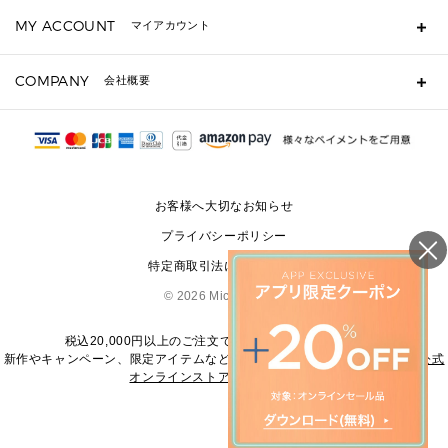
キーケース
よくあるご質問
MY ACCOUNT
マイアカウント
ギフト用にラッピングができますか？
定期ケース・カードケース・名刺入れ
ショッピングバッグを購入商品分送ってもらえますか？
ポーチ
ログイン・会員登録
注文後に完了メールが受信できないのですが？
COMPANY
会社概要
▶ シューズ・靴
注文の変更・キャンセルはできますか？
サンダル
Michael Korsについて
通常いつ頃発送されますか？
スニーカー
会社概要
サイズ交換はできますか？
返品はできますか？
採用情報
パンプス・フラット
修理はできますか？
▶ ウェア
お客様へ大切なお知らせ
お問い合わせ
▶ アクセサリー(チャーム・ストラップ・サングラス)
プライバシーポリシー
▶ 時計
特定商取引法に基づく表記
▶ ジュエリー
©
2026 Michael Kors
税込20,000円以上のご注文で送料無料にてお届けします
新作やキャンペーン、限定アイテムなどの最新情報は、
マイケル・コース公式
オンラインストア
をご覧ください