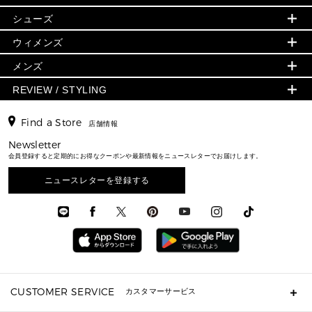
シューズ・靴
日本限定 - 財布・小物
▶ ウィメンズすべて(ウェア・シューズ除く)
お支払い方法を選択してください。お支払いの際には、ク
ショッピングカートシステムは、ご注文を確定されるまで
バッグ
▶ ウィメンズすべて
シューズ
レジットカード、商品代引き、Amazon payをご利用いた
ウェア
▶ ウィメンズすべて
は購入が完了しておりません。
バッグ
▶ ウィメンズすべて
財布・小物
だけます。
ハンドバッグ・サッチェル
この場合、ショッピングカート内の商品は確保されており
アクセサリー
GREENWICH
ウィメンズ
財布・小物
トップス
配送料は全国一律660円。商品代金合計額が20,000円以
ませんのでご注意ください。
アクセサリー
▶ ウィメンズすべて
トートバッグ
上の場合は送料無料でお届けします。
時計
ミニ財布・フラグメントケース
また、商品をカートに入れてから無動作時間が6時間以上
ウェア
スカート・パンツ
メンズ
フレグランス
サンダル
ショルダーバッグ
続く場合に自動的にカート内から商品が消失いたします。
人気の定番アイテム
▶ メンズ
折り財布(二つ折り・三つ折り)
シューズ
ワンピース・ドレス
※無動作時間：「ページの移動をしない」「インターネッ
シューズ
スニーカー
REVIEW / STYLING
ステップ: ご注文内容の確認
クロスボディ・斜め掛け
▶ ウィメンズすべて
バッグ
長財布
▶ メンズすべて
ト接続が途中で途切れる」「ブラウザを閉じてしまった」
時計・ジュエリー
ジャケット・アウター
ご注文内容の最終確認をしてください。
ウェア
パンプス/フラット
バックパック
等。
ウィメンズベストセラー
財布・小物
キーケース
新着
ご注文を完了する場合は、「注文を確定する」を押してく
アクセサリー
▶ メンズすべて
▶ すべて
Find a Store
▶ メンズすべて
▶ メンズすべて
店舗情報
ださい。
トラベル
新着
シューズ・靴
カードケース
バッグ
▶ メンズすべて
スタイリング
ご注文内容に変更がある場合は「前のステップに戻る」を
メンズバッグ
シューズレビュー ▸
Newsletter
通勤・通学アイテム
日本限定
ウェア
▶ メンズすべて
財布・小物
押して編集してください。
メンズ バッグ
会員登録すると定期的にお得なクーポンや最新情報をニュースレターでお届けします。
エディターレビュー
メンズ財布・小物
3 IN 1 / 2 IN 1 バッグ
▶ バッグすべて
アクセサリー
お財布レビュー ▸
シューズ・靴
メンズ 財布・小物
メンズアクセサリー
ニュースレターを登録する
▶ メンズすべて
通勤・通学アイテム
時計
ウェア
メンズ シューズ
メンズシューズ
3 IN 1 バッグ
時計・ジュエリー
メンズ ウェア
メンズウェア
▶ 財布すべて
アクセサリー
メンズ 時計・その他
ミニ財布・フラグメントケース
折り財布(二つ折り・三つ折り)
長財布
CUSTOMER SERVICE
カスタマーサービス
▶ 小物すべて