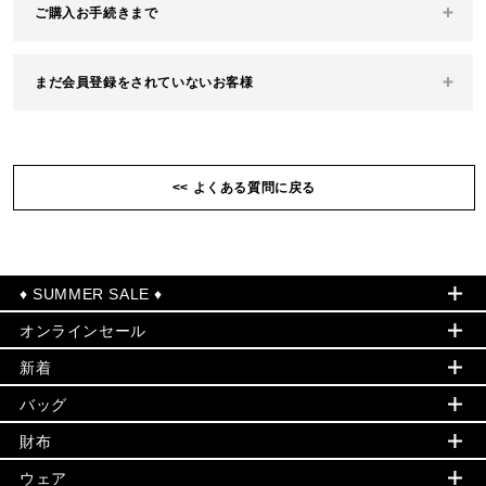
ご購入お手続きまで
ステップ１: カートへ入れる
まだ会員登録をされていないお客様
商品の詳細ページで、サイズ・色や数量を選択してから
「カートに入れる」ボタンをクリックすると、商品がショ
ッピングカートに入ります。
会員登録をしてから、ご購入の手続きに進んでください。
ステップ２: カートを確認する
<< よくある質問に戻る
新規会員登録はこちら
商品の数量を変更される場合は、ショッピングカート画面
の中で数量をご変更ください。
商品の削除をされる場合は、ショッピングカート画面の中
ステップ１: ご注文者情報
の「削除」をクリックしてください。
お客様のご住所等を入力してください。
お買い物を続ける場合は、「ショッピングを続ける」をク
リックしてください。
♦ SUMMER SALE ♦
ステップ２: お届け先の情報
お買い物を続けている間は、いつでも画面右上の「カー
登録されたご住所へ送る場合は、一覧より選択してくださ
オンラインセール
ト」をクリックするとカート画面に戻ることができます。
セールおすすめアイテム
い。
新しいお届け先のご住所をご指定される場合は、お名前・
新着
▶ ウィメンズ
PRODUCT OF THE MONTH - 今月の特別価格
ステップ３: ご購入手続きへ進む
ご住所等を新たに入力してください。
バッグ
商品のご購入準備ができましたら、「購入手続きへ」をク
バッグ
再値下げアイテム
初夏のスタイル
リックしてください。
財布
追加アイテム
ステップ３: 配送日時・支払方法の選択
財布
▶ すべて
人気の定番アイテム
商品お届けの配達日時をご指定されたい場合は、ご希望の
小物
※カート内商品の消失について
旗艦店からアウトレットに入荷
▶ ウィメンズすべて
日にちと時間帯をお選びください。
ウェア
日本限定 - バッグ
マイケル・コース 公式オンラインアウトレットストアの