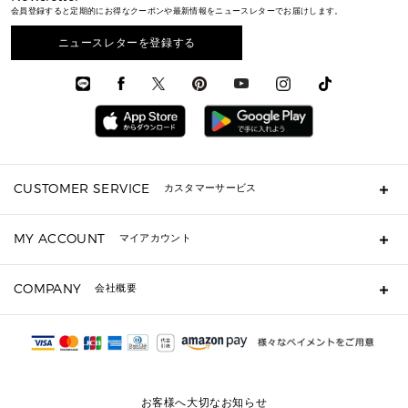
ウェア
▶ メンズすべて
財布・小物
メンズ バッグ
会員登録すると定期的にお得なクーポンや最新情報をニュースレターでお届けします。
エディターレビュー
メンズ財布・小物
3 IN 1 / 2 IN 1 バッグ
▶ バッグすべて
アクセサリー
お財布レビュー ▸
シューズ・靴
メンズ 財布・小物
メンズアクセサリー
ニュースレターを登録する
▶ メンズすべて
通勤・通学アイテム
時計
ウェア
メンズ シューズ
メンズシューズ
3 IN 1 バッグ
時計・ジュエリー
メンズ ウェア
メンズウェア
▶ 財布すべて
アクセサリー
メンズ 時計・その他
ミニ財布・フラグメントケース
折り財布(二つ折り・三つ折り)
長財布
CUSTOMER SERVICE
カスタマーサービス
▶ 小物すべて
キーケース
よくあるご質問
MY ACCOUNT
マイアカウント
ギフト用にラッピングができますか？
定期ケース・カードケース・名刺入れ
ショッピングバッグを購入商品分送ってもらえますか？
ポーチ
ログイン・会員登録
注文後に完了メールが受信できないのですが？
COMPANY
会社概要
▶ シューズ・靴
注文の変更・キャンセルはできますか？
サンダル
Michael Korsについて
通常いつ頃発送されますか？
スニーカー
会社概要
サイズ交換はできますか？
返品はできますか？
採用情報
パンプス・フラット
修理はできますか？
▶ ウェア
お客様へ大切なお知らせ
お問い合わせ