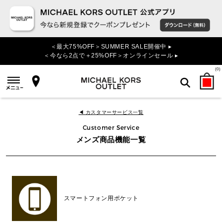
＜最大75%OFF＞SUMMER SALE開催中 ▸
＜今なら2点で＋25%OFF＞オンラインセール ▸
(
0
)
検索
◀ カスタマーサービス一覧
Customer Service
メンズ商品機能一覧
スマートフォン用ポケット