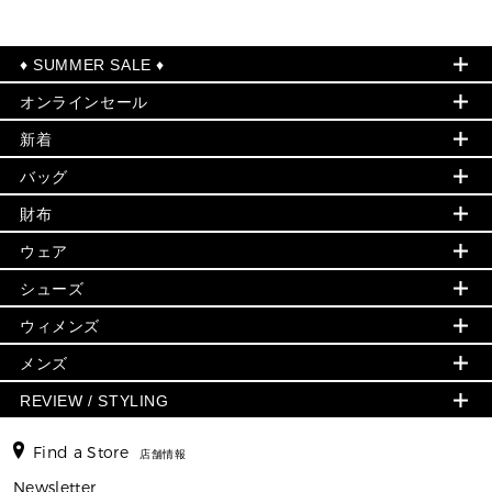
♦ SUMMER SALE ♦
オンラインセール
セールおすすめアイテム
新着
▶ ウィメンズ
PRODUCT OF THE MONTH - 今月の特別価格
バッグ
バッグ
再値下げアイテム
夏のスタイル
財布
追加アイテム
財布
▶ すべて
人気の定番アイテム
小物
旗艦店からアウトレットに入荷
▶ ウィメンズすべて
ウェア
日本限定 - バッグ
シューズ・靴
日本限定 - 財布・小物
▶ ウィメンズすべて(ウェア・シューズ除く)
バッグ
▶ ウィメンズすべて
シューズ
ウェア
▶ ウィメンズすべて
バッグ
▶ ウィメンズすべて
財布・小物
ハンドバッグ・サッチェル
アクセサリー
GREENWICH
ウィメンズ
財布・小物
トップス
アクセサリー
▶ ウィメンズすべて
トートバッグ
時計
ミニ財布・フラグメントケース
ウェア
スカート・パンツ
メンズ
フレグランス
サンダル
ショルダーバッグ
人気の定番アイテム
▶ メンズ
折り財布(二つ折り・三つ折り)
シューズ
ワンピース・ドレス
シューズ
スニーカー
REVIEW / STYLING
クロスボディ・斜め掛け
▶ ウィメンズすべて
バッグ
長財布
▶ メンズすべて
時計・ジュエリー
ジャケット・アウター
ウェア
パンプス/フラット
バックパック
ウィメンズベストセラー
財布・小物
キーケース
新着
アクセサリー
▶ メンズすべて
▶ すべて
Find a Store
▶ メンズすべて
▶ メンズすべて
店舗情報
トラベル
新着
シューズ・靴
カードケース
バッグ
▶ メンズすべて
スタイリング
メンズバッグ
シューズレビュー ▸
Newsletter
通勤・通学アイテム
日本限定