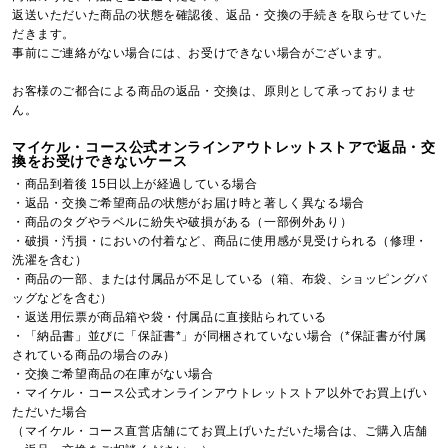
返送いただいた商品の状態を確認後、返品・交換の手続きを取らせていた
だきます。
事前にご連絡がない場合には、お受けできない場合がございます。
お客様のご都合による商品の返品・交換は、原則として承っておりませ
ん。
マイケル・コース公式オンラインアウトレットストアで返品・交
換をお受けできないケース
・商品到着後 15日以上が経過している場合
・返品・交換ご希望商品の状態がお届け時と著しく異なる場合
・商品のタグやラベルに紛失や破損がある（一部例外あり）
・破損・汚損・においの付着など、商品に使用感が見受けられる（修理・
洗濯を含む）
・商品の一部、または付属品が不足している（箱、布袋、ショッピングバ
ッグなどを含む）
・返送用伝票が商品箱や袋・付属品に直接貼られている
・「納品書」並びに「保証書*」が同梱されていない場合（*保証書が付属
されている商品の場合のみ）
・交換ご希望商品の在庫がない場合
・マイケル・コース公式オンラインアウトレットストア以外でお買上げい
ただいた場合
（マイケル・コース直営店舗にてお買上げいただいた場合は、ご購入店舗