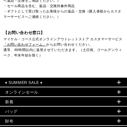
へ返品・交換をご相談ください。）
・セール商品を含む、返品・交換対象外商品
・ギフトとして受け取ったお客様からの返品・交換（購入者様からカスタ
マーサービスへご連絡ください。）
【お問い合わせ窓口】
マイケル・コース公式オンラインアウトレットストア カスタマーサービス
「お問い合わせフォーム」
からお問い合わせください。
通常、48時間以内に返答させていただきます。（土日祝、ゴールデンウィ
ーク、年末年始を除く）
♦ SUMMER SALE ♦
オンラインセール
セールおすすめアイテム
新着
▶ ウィメンズ
PRODUCT OF THE MONTH - 今月の特別価格
バッグ
バッグ
再値下げアイテム
夏のスタイル
財布
追加アイテム
財布
▶ すべて
人気の定番アイテム
小物