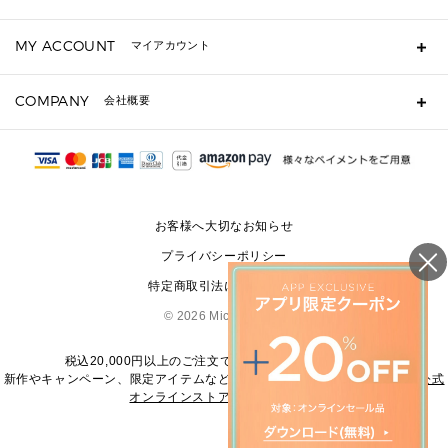
キーケース
よくあるご質問
MY ACCOUNT
マイアカウント
ギフト用にラッピングができますか？
定期ケース・カードケース・名刺入れ
ショッピングバッグを購入商品分送ってもらえますか？
ポーチ
ログイン・会員登録
注文後に完了メールが受信できないのですが？
COMPANY
会社概要
▶ シューズ・靴
注文の変更・キャンセルはできますか？
サンダル
Michael Korsについて
通常いつ頃発送されますか？
スニーカー
会社概要
サイズ交換はできますか？
返品はできますか？
採用情報
パンプス・フラット
修理はできますか？
▶ ウェア
お客様へ大切なお知らせ
お問い合わせ
▶ アクセサリー(チャーム・ストラップ・サングラス)
プライバシーポリシー
▶ 時計
特定商取引法に基づく表記
▶ ジュエリー
©
2026 Michael Kors
税込20,000円以上のご注文で送料無料にてお届けします
新作やキャンペーン、限定アイテムなどの最新情報は、
マイケル・コース公式
オンラインストア
をご覧ください