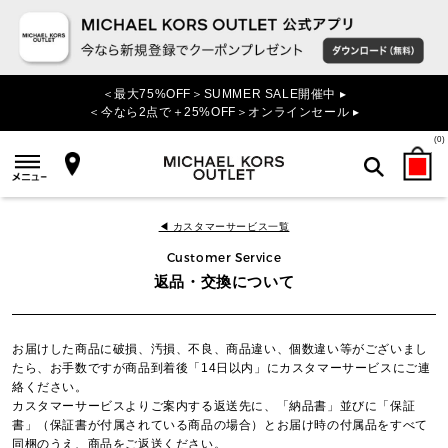
＜最大75%OFF＞SUMMER SALE開催中 ▸
＜今なら2点で＋25%OFF＞オンラインセール ▸
(
0
)
検索
◀ カスタマーサービス一覧
Customer Service
返品・交換について
お届けした商品に破損、汚損、不良、商品違い、個数違い等がございまし
たら、お手数ですが商品到着後「14日以内」にカスタマーサービスにご連
絡ください。
カスタマーサービスよりご案内する返送先に、「納品書」並びに「保証
書」（保証書が付属されている商品の場合）とお届け時の付属品をすべて
同梱のうえ、商品をご返送ください。