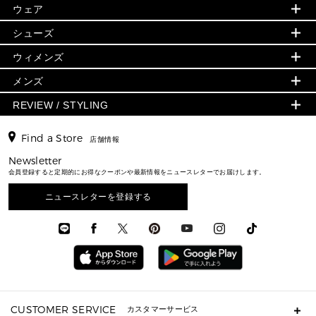
旗艦店からアウトレットに入荷
▶ ウィメンズすべて
ウェア
日本限定 - バッグ
シューズ・靴
日本限定 - 財布・小物
▶ ウィメンズすべて(ウェア・シューズ除く)
バッグ
▶ ウィメンズすべて
シューズ
ウェア
▶ ウィメンズすべて
バッグ
▶ ウィメンズすべて
財布・小物
ハンドバッグ・サッチェル
アクセサリー
GREENWICH
ウィメンズ
財布・小物
トップス
アクセサリー
▶ ウィメンズすべて
トートバッグ
時計
ミニ財布・フラグメントケース
ウェア
スカート・パンツ
メンズ
フレグランス
サンダル
ショルダーバッグ
人気の定番アイテム
▶ メンズ
折り財布(二つ折り・三つ折り)
シューズ
ワンピース・ドレス
シューズ
スニーカー
REVIEW / STYLING
クロスボディ・斜め掛け
▶ ウィメンズすべて
バッグ
長財布
▶ メンズすべて
時計・ジュエリー
ジャケット・アウター
ウェア
パンプス/フラット
バックパック
ウィメンズベストセラー
財布・小物
キーケース
新着
アクセサリー
▶ メンズすべて
▶ すべて
Find a Store
▶ メンズすべて
▶ メンズすべて
店舗情報
トラベル
新着
シューズ・靴
カードケース
バッグ
▶ メンズすべて
スタイリング
メンズバッグ
シューズレビュー ▸
Newsletter
通勤・通学アイテム
日本限定
ウェア
▶ メンズすべて
財布・小物
メンズ バッグ
会員登録すると定期的にお得なクーポンや最新情報をニュースレターでお届けします。
エディターレビュー
メンズ財布・小物
3 IN 1 / 2 IN 1 バッグ
▶ バッグすべて
アクセサリー
お財布レビュー ▸
シューズ・靴
メンズ 財布・小物
メンズアクセサリー
ニュースレターを登録する
▶ メンズすべて
通勤・通学アイテム
時計
ウェア
メンズ シューズ
メンズシューズ
3 IN 1 バッグ
時計・ジュエリー
メンズ ウェア
メンズウェア
▶ 財布すべて
アクセサリー
メンズ 時計・その他
ミニ財布・フラグメントケース
折り財布(二つ折り・三つ折り)
長財布
CUSTOMER SERVICE
カスタマーサービス
▶ 小物すべて