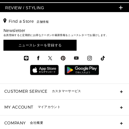
ショルダーバッグ
人気の定番アイテム
▶ メンズ
折り財布(二つ折り・三つ折り)
シューズ
ワンピース・ドレス
シューズ
スニーカー
REVIEW / STYLING
クロスボディ・斜め掛け
▶ ウィメンズすべて
バッグ
長財布
▶ メンズすべて
時計・ジュエリー
ジャケット・アウター
ウェア
パンプス/フラット
バックパック
ウィメンズベストセラー
財布・小物
キーケース
新着
アクセサリー
▶ メンズすべて
▶ すべて
Find a Store
▶ メンズすべて
▶ メンズすべて
店舗情報
トラベル
新着
シューズ・靴
カードケース
バッグ
▶ メンズすべて
スタイリング
メンズバッグ
シューズレビュー ▸
Newsletter
通勤・通学アイテム
日本限定
ウェア
▶ メンズすべて
財布・小物
メンズ バッグ
会員登録すると定期的にお得なクーポンや最新情報をニュースレターでお届けします。
エディターレビュー
メンズ財布・小物
3 IN 1 / 2 IN 1 バッグ
▶ バッグすべて
アクセサリー
お財布レビュー ▸
シューズ・靴
メンズ 財布・小物
メンズアクセサリー
ニュースレターを登録する
▶ メンズすべて
通勤・通学アイテム
時計
ウェア
メンズ シューズ
メンズシューズ
3 IN 1 バッグ
時計・ジュエリー
メンズ ウェア
メンズウェア
▶ 財布すべて
アクセサリー
メンズ 時計・その他
ミニ財布・フラグメントケース
折り財布(二つ折り・三つ折り)
長財布
CUSTOMER SERVICE
カスタマーサービス
▶ 小物すべて
キーケース
よくあるご質問
MY ACCOUNT
マイアカウント
ギフト用にラッピングができますか？
定期ケース・カードケース・名刺入れ
ショッピングバッグを購入商品分送ってもらえますか？
ポーチ
ログイン・会員登録
注文後に完了メールが受信できないのですが？
COMPANY
会社概要
▶ シューズ・靴
注文の変更・キャンセルはできますか？