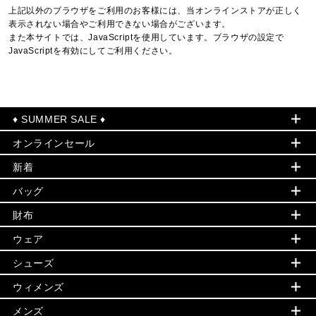
上記以外のブラウザをご利用のお客様には、当オンラインストアが正しく
表示されない場合やご利用できない場合がございます。
また本サイトでは、JavaScriptを使用しています。ブラウザの設定で
JavaScriptを有効にしてご利用ください。
♦ SUMMER SALE ♦
オンラインセール
セールおすすめアイテム
新着
▶ ウィメンズ
PRODUCT OF THE MONTH - 今月の特別価格
バッグ
バッグ
再値下げアイテム
初夏のスタイル
財布
追加アイテム
財布
▶ すべて
人気の定番アイテム
小物
旗艦店からアウトレットに入荷
▶ ウィメンズすべて
ウェア
日本限定 - バッグ
シューズ・靴
日本限定 - 財布・小物
▶ ウィメンズすべて(ウェア・シューズ除く)
バッグ
▶ ウィメンズすべて
シューズ
ウェア
▶ ウィメンズすべて
バッグ
▶ ウィメンズすべて
財布・小物
ハンドバッグ・サッチェル
アクセサリー
GREENWICH
ウィメンズ
財布・小物
トップス
アクセサリー
▶ ウィメンズすべて
トートバッグ
時計
ミニ財布・フラグメントケース
ウェア
スカート・パンツ
メンズ
フレグランス
サンダル