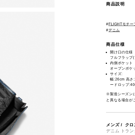
商品説明
#
FLIGHTモチー
#
デニム
商品仕様
開け口の仕様
フルフラップ(
内側ポケット
オープンポケッ
サイズ:
幅:26cm 高さ
ードロップ:40c
※製造シーズン
と異なる場合が
メンズ
/
クロ
デニム トラン