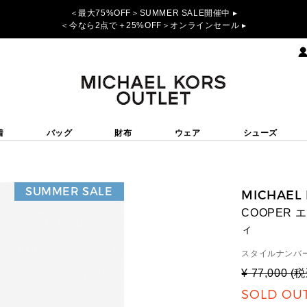
＜最大75%OFF＞SUMMER SALE開催中 ▸
＜今なら2点で＋25%OFF＞オンラインセール ▸
着
バッグ
財布
ウェア
シューズ
SUMMER SALE
MICHAEL
COOPER
ィ
スタイルナンバー
¥ 77,000 (
SOLD OU