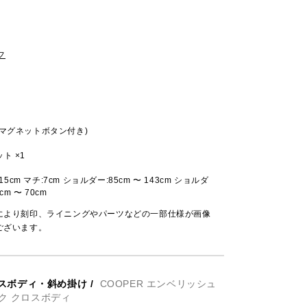
フ
マグネットボタン付き)
ト ×1
:15cm マチ:7cm ショルダー:85cm 〜 143cm ショルダ
m 〜 70cm
により刻印、ライニングやパーツなどの一部仕様が画像
ございます。
スボディ・斜め掛け
/
COOPER エンベリッシュ
ク クロスボディ