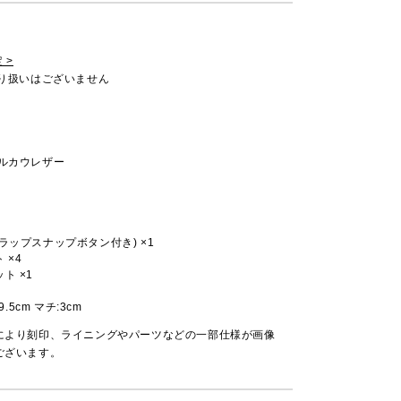
 >
取り扱いはございません
クルカウレザー
ラップスナップボタン付き) ×1
 ×4
ト ×1
9.5cm マチ:3cm
により刻印、ライニングやパーツなどの一部仕様が画像
ございます。