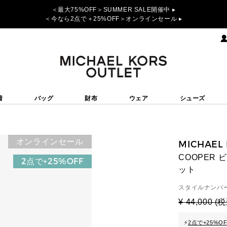
＜最大75%OFF＞SUMMER SALE開催中 ▸
＜今なら2点で＋25%OFF＞オンラインセール ▸
着
バッグ
財布
ウェア
シューズ
オンラインセール
MICHAEL
COOPER
2点で+25%OFF
ット
スタイルナンバー
¥ 44,000 (
⚡
2点で+25%O