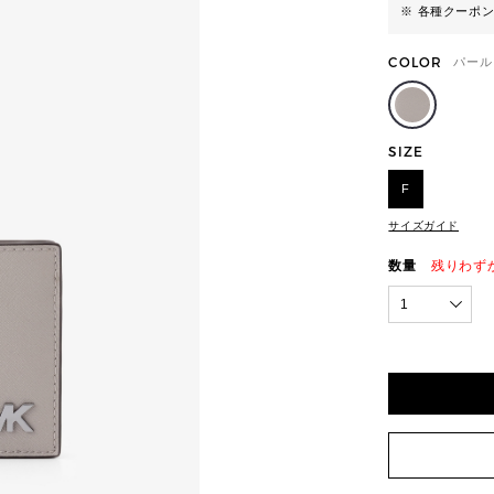
※ 各種クーポ
COLOR
パール
SIZE
F
サイズガイド
数量
残りわず
1