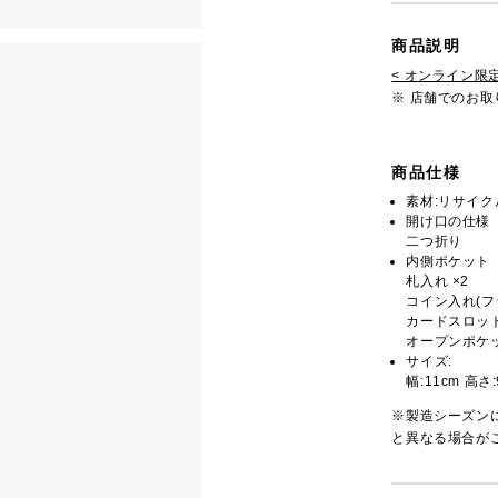
商品説明
< オンライン限定
※ 店舗でのお
商品仕様
素材:リサイ
開け口の仕様
二つ折り
内側ポケット
札入れ ×2
コイン入れ(フ
カードスロット
オープンポケッ
サイズ:
幅:11cm 高さ:
※製造シーズン
と異なる場合が