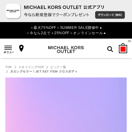
＜最大75%OFF＞SUMMER SALE開催中 ▸
＜今なら2点で＋25%OFF＞オンラインセール ▸
(
0
)
検索
TOP
スタイリングTOP
ピック一覧
大ロングセラー！JET SET ITEM クロスボディ