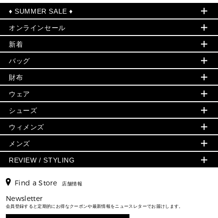
♦ SUMMER SALE ♦
オンラインセール
セールおすすめアイテム
新着
▶ ウィメンズ
PRODUCT OF THE MONTH - 今月の特別価格
バッグ
バッグ
再値下げアイテム
夏のスタイル
財布
追加アイテム
財布
▶ すべて
人気の定番アイテム
小物
旗艦店からアウトレットに入荷
▶ ウィメンズすべて
ウェア
日本限定 - バッグ
シューズ・靴
日本限定 - 財布・小物
▶ ウィメンズすべて(ウェア・シューズ除く)
バッグ
▶ ウィメンズすべて
シューズ
ウェア
▶ ウィメンズすべて
バッグ
▶ ウィメンズすべて
財布・小物
ハンドバッグ・サッチェル
アクセサリー
GREENWICH
ウィメンズ
財布・小物
トップス
アクセサリー
▶ ウィメンズすべて
トートバッグ
時計
ミニ財布・フラグメントケース
ウェア
スカート・パンツ
メンズ
フレグランス
サンダル
ショルダーバッグ
人気の定番アイテム
▶ メンズ
折り財布(二つ折り・三つ折り)
シューズ
ワンピース・ドレス
シューズ
スニーカー
REVIEW / STYLING
クロスボディ・斜め掛け
▶ ウィメンズすべて
バッグ
長財布
▶ メンズすべて
時計・ジュエリー
ジャケット・アウター
ウェア
パンプス/フラット
バックパック
ウィメンズベストセラー
財布・小物
キーケース
新着
アクセサリー
▶ メンズすべて
▶ すべて
Find a Store
▶ メンズすべて
▶ メンズすべて
店舗情報
トラベル
新着
シューズ・靴
カードケース
バッグ
▶ メンズすべて
スタイリング
メンズバッグ
シューズレビュー ▸
Newsletter
通勤・通学アイテム
日本限定
ウェア
▶ メンズすべて
財布・小物
メンズ バッグ
会員登録すると定期的にお得なクーポンや最新情報をニュースレターでお届けします。
エディターレビュー
メンズ財布・小物
3 IN 1 / 2 IN 1 バッグ
▶ バッグすべて
アクセサリー
お財布レビュー ▸
シューズ・靴