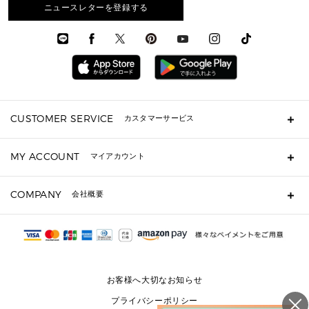
メンズ 財布・小物
メンズアクセサリー
ニュースレターを登録する
▶ メンズすべて
通勤・通学アイテム
時計
ウェア
メンズ シューズ
メンズシューズ
3 IN 1 バッグ
時計・ジュエリー
メンズ ウェア
メンズウェア
▶ 財布すべて
アクセサリー
メンズ 時計・その他
ミニ財布・フラグメントケース
折り財布(二つ折り・三つ折り)
長財布
CUSTOMER SERVICE
カスタマーサービス
▶ 小物すべて
キーケース
よくあるご質問
MY ACCOUNT
マイアカウント
ギフト用にラッピングができますか？
定期ケース・カードケース・名刺入れ
ショッピングバッグを購入商品分送ってもらえますか？
ポーチ
ログイン・会員登録
注文後に完了メールが受信できないのですが？
COMPANY
会社概要
▶ シューズ・靴
注文の変更・キャンセルはできますか？
サンダル
Michael Korsについて
通常いつ頃発送されますか？
スニーカー
会社概要
サイズ交換はできますか？
返品はできますか？
採用情報
パンプス・フラット
修理はできますか？
▶ ウェア
お客様へ大切なお知らせ
お問い合わせ
▶ アクセサリー(チャーム・ストラップ・サングラス)
プライバシーポリシー