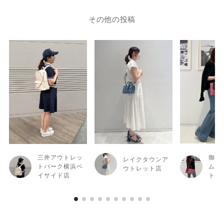
その他の投稿
三井アウトレッ
御殿
レイクタウンア
トパーク横浜ベ
ム・
ウトレット店
イサイド店
ト店