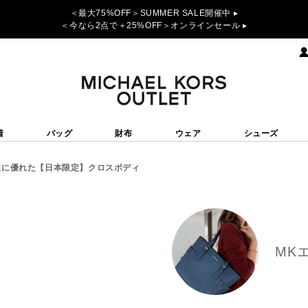
＜最大75%OFF＞SUMMER SALE開催中 ▸
＜今なら2点で＋25%OFF＞オンラインセール ▸
着
バッグ
財布
ウェア
シューズ
性に優れた【日本限定】クロスボディ
MK