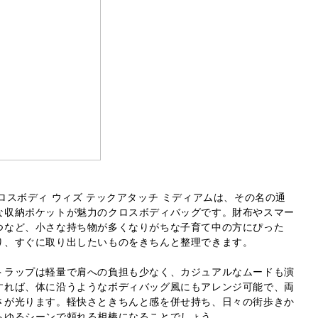
ー クロスボディ ウィズ テックアタッチ ミディアムは、その名の通
な収納ポケットが魅力のクロスボディバッグです。財布やスマー
つなど、小さな持ち物が多くなりがちな子育て中の方にぴった
り、すぐに取り出したいものをきちんと整理できます。
トラップは軽量で肩への負担も少なく、カジュアルなムードも演
すれば、体に沿うようなボディバッグ風にもアレンジ可能で、両
さが光ります。軽快さときちんと感を併せ持ち、日々の街歩きか
らゆるシーンで頼れる相棒になることでしょう。