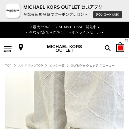
＜最大75%OFF＞SUMMER SALE開催中 ▸
＜今なら2点で＋25%OFF＞オンラインセール ▸
(
0
)
検索
TOP
スタイリングTOP
ピック一覧
OLYMPIA ウェッジ スニーカー