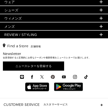
▶ ウィメンズすべて
ウェア
日本限定 - バッグ
シューズ・靴
日本限定 - 財布・小物
▶ ウィメンズすべて(ウェア・シューズ除く)
バッグ
▶ ウィメンズすべて
シューズ
ウェア
▶ ウィメンズすべて
バッグ
▶ ウィメンズすべて
財布・小物
ハンドバッグ・サッチェル
アクセサリー
GREENWICH
ウィメンズ
財布・小物
トップス
アクセサリー
▶ ウィメンズすべて
トートバッグ
時計
ミニ財布・フラグメントケース
ウェア
スカート・パンツ
メンズ
フレグランス
サンダル
ショルダーバッグ
人気の定番アイテム
▶ メンズ
折り財布(二つ折り・三つ折り)
シューズ
ワンピース・ドレス
シューズ
スニーカー
REVIEW / STYLING
クロスボディ・斜め掛け
▶ ウィメンズすべて
バッグ
長財布
▶ メンズすべて
時計・ジュエリー
ジャケット・アウター
ウェア
パンプス/フラット
バックパック
ウィメンズベストセラー
財布・小物
キーケース
新着
アクセサリー
▶ メンズすべて
▶ すべて
Find a Store
▶ メンズすべて
▶ メンズすべて
店舗情報
トラベル
新着
シューズ・靴
カードケース
バッグ
▶ メンズすべて
スタイリング
メンズバッグ
シューズレビュー ▸
Newsletter
通勤・通学アイテム
日本限定
ウェア
▶ メンズすべて
財布・小物
メンズ バッグ
会員登録すると定期的にお得なクーポンや最新情報をニュースレターでお届けします。
エディターレビュー
メンズ財布・小物
3 IN 1 / 2 IN 1 バッグ
▶ バッグすべて
アクセサリー
お財布レビュー ▸
シューズ・靴
メンズ 財布・小物
メンズアクセサリー
ニュースレターを登録する
▶ メンズすべて
通勤・通学アイテム
時計
ウェア
メンズ シューズ
メンズシューズ
3 IN 1 バッグ
時計・ジュエリー
メンズ ウェア
メンズウェア
▶ 財布すべて
アクセサリー
メンズ 時計・その他
ミニ財布・フラグメントケース
折り財布(二つ折り・三つ折り)
長財布
CUSTOMER SERVICE
カスタマーサービス
▶ 小物すべて