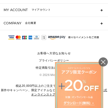
キーケース
よくあるご質問
MY ACCOUNT
マイアカウント
ギフト用にラッピングができますか？
定期ケース・カードケース・名刺入れ
ショッピングバッグを購入商品分送ってもらえますか？
ポーチ
ログイン・会員登録
注文後に完了メールが受信できないのですが？
COMPANY
会社概要
▶ シューズ・靴
注文の変更・キャンセルはできますか？
サンダル
Michael Korsについて
通常いつ頃発送されますか？
スニーカー
会社概要
サイズ交換はできますか？
返品はできますか？
採用情報
パンプス・フラット
修理はできますか？
▶ ウェア
お客様へ大切なお知らせ
お問い合わせ
▶ アクセサリー(チャーム・ストラップ・サングラス)
プライバシーポリシー
▶ 時計
特定商取引法に基づく表記
▶ ジュエリー
©
2026 Michael Kors
税込20,000円以上のご注文で送料無料にてお届けします
新作やキャンペーン、限定アイテムなどの最新情報は、
マイケル・コース公式
オンラインストア
をご覧ください