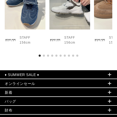
STAFF
STAFF
STA
156cm
156cm
156
♦ SUMMER SALE ♦
オンラインセール
セールおすすめアイテム
新着
▶ ウィメンズ
PRODUCT OF THE MONTH - 今月の特別価格
バッグ
バッグ
再値下げアイテム
夏のスタイル
財布
追加アイテム
財布
▶ すべて
人気の定番アイテム
小物
旗艦店からアウトレットに入荷