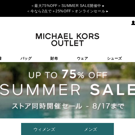
＜最大75%OFF＞SUMMER SALE開催中 ▸
＜今なら2点で＋25%OFF＞オンラインセール ▸
着
バッグ
財布
ウェア
シューズ
ウィメンズ
メンズ