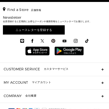
バッグ
長財布
▶ メンズすべて
時計・ジュエリー
ジャケット・アウター
ウェア
パンプス/フラット
バックパック
ウィメンズベストセラー
財布・小物
キーケース
新着
アクセサリー
▶ メンズすべて
▶ すべて
Find a Store
▶ メンズすべて
▶ メンズすべて
店舗情報
トラベル
新着
シューズ・靴
カードケース
バッグ
▶ メンズすべて
スタイリング
メンズバッグ
シューズレビュー ▸
Newsletter
通勤・通学アイテム
日本限定
ウェア
▶ メンズすべて
財布・小物
メンズ バッグ
会員登録すると定期的にお得なクーポンや最新情報をニュースレターでお届けします。
エディターレビュー
メンズ財布・小物
3 IN 1 / 2 IN 1 バッグ
▶ バッグすべて
アクセサリー
お財布レビュー ▸
シューズ・靴
メンズ 財布・小物
メンズアクセサリー
ニュースレターを登録する
▶ メンズすべて
通勤・通学アイテム
時計
ウェア
メンズ シューズ
メンズシューズ
3 IN 1 バッグ
時計・ジュエリー
メンズ ウェア
メンズウェア
▶ 財布すべて
アクセサリー
メンズ 時計・その他
ミニ財布・フラグメントケース
折り財布(二つ折り・三つ折り)
長財布
CUSTOMER SERVICE
カスタマーサービス
▶ 小物すべて
キーケース
よくあるご質問
MY ACCOUNT
マイアカウント
ギフト用にラッピングができますか？
定期ケース・カードケース・名刺入れ
ショッピングバッグを購入商品分送ってもらえますか？
ポーチ
ログイン・会員登録
注文後に完了メールが受信できないのですが？
COMPANY
会社概要
▶ シューズ・靴
注文の変更・キャンセルはできますか？
サンダル
Michael Korsについて
通常いつ頃発送されますか？