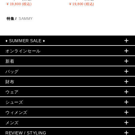
¥ 19,800 (税込)
¥ 19,800 (税込)
特集
/
SAMMY
♦ SUMMER SALE ♦
オンラインセール
セールおすすめアイテム
新着
▶ ウィメンズ
PRODUCT OF THE MONTH - 今月の特別価格
バッグ
バッグ
再値下げアイテム
初夏のスタイル
財布
追加アイテム
財布
▶ すべて
人気の定番アイテム
小物
旗艦店からアウトレットに入荷
▶ ウィメンズすべて
ウェア
日本限定 - バッグ
シューズ・靴
日本限定 - 財布・小物
▶ ウィメンズすべて(ウェア・シューズ除く)
バッグ
▶ ウィメンズすべて
シューズ
ウェア
▶ ウィメンズすべて
バッグ
▶ ウィメンズすべて
財布・小物
ハンドバッグ・サッチェル
アクセサリー
GREENWICH
ウィメンズ
財布・小物
トップス
アクセサリー
▶ ウィメンズすべて
トートバッグ
時計
ミニ財布・フラグメントケース
ウェア
スカート・パンツ
メンズ
フレグランス
サンダル
ショルダーバッグ
人気の定番アイテム
▶ メンズ
折り財布(二つ折り・三つ折り)
シューズ
ワンピース・ドレス
シューズ
スニーカー
REVIEW / STYLING
クロスボディ・斜め掛け
▶ ウィメンズすべて