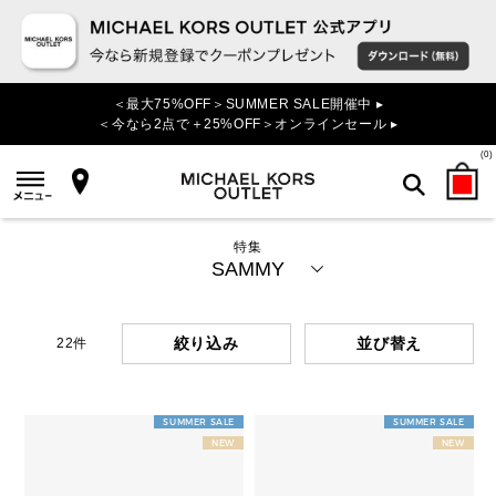
＜最大75%OFF＞SUMMER SALE開催中 ▸
＜今なら2点で＋25%OFF＞オンラインセール ▸
(
0
)
特集
検索
SAMMY
絞り込み
22
件
SUMMER SALE
SUMMER SALE
NEW
NEW