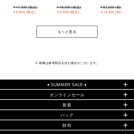
￥47,300 (税込)
￥49,500 (税込)
￥82,500 (税込)
￥9,900 (税込)
￥9,900 (税込)
￥14,300 (税込)
もっと見る
※ 画像は参考商品を含む場合がございます。
♦ SUMMER SALE ♦
オンラインセール
セールおすすめアイテム
新着
▶ ウィメンズ
PRODUCT OF THE MONTH - 今月の特別価格
バッグ
バッグ
再値下げアイテム
夏のスタイル
財布
追加アイテム
財布
▶ すべて
人気の定番アイテム
小物
旗艦店からアウトレットに入荷