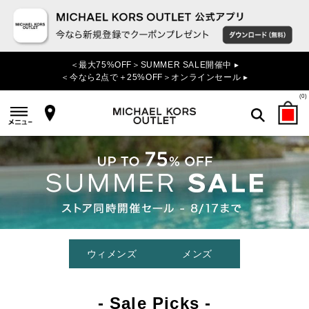
＜最大75%OFF＞SUMMER SALE開催中 ▸
＜今なら2点で＋25%OFF＞オンラインセール ▸
(
0
)
検索
ウィメンズ
メンズ
- Sale Picks -