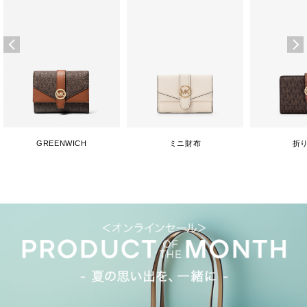
GREENWICH
ミニ財布
折