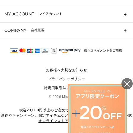
キーケース
よくあるご質問
MY ACCOUNT
マイアカウント
定期ケース・カードケース・名刺入れ
ギフト用にラッピングができますか？
ポーチ
ショッピングバッグを購入商品分送ってもらえますか？
ログイン・会員登録
注文後に完了メールが受信できないのですが？
COMPANY
▶ シューズ・靴
会社概要
注文の変更・キャンセルはできますか？
サンダル
Michael Korsについて
通常いつ頃発送されますか？
スニーカー
会社概要
サイズ交換はできますか？
パンプス・フラット
返品はできますか？
採用情報
修理はできますか？
▶ ウェア
お問い合わせ
▶ アクセサリー(チャーム・ストラップ・サングラス)
お客様へ大切なお知らせ
▶ 時計
プライバシーポリシー
▶ ジュエリー
特定商取引法に基づく表記
©
2026 Michael Kors
税込20,000円以上のご注文で送料無料にてお届けします
新作やキャンペーン、限定アイテムなどの最新情報は、
マイケル・コース公式
オンラインストア
をご覧ください