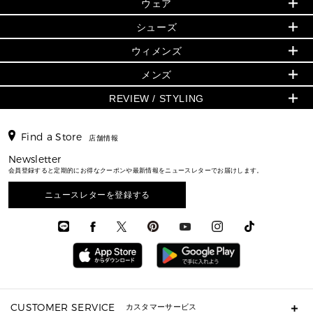
▶ ウィメンズすべて
ウェア
日本限定 - バッグ
シューズ・靴
日本限定 - 財布・小物
▶ ウィメンズすべて(ウェア・シューズ除く)
バッグ
▶ ウィメンズすべて
シューズ
ウェア
▶ ウィメンズすべて
バッグ
▶ ウィメンズすべて
財布・小物
ハンドバッグ・サッチェル
アクセサリー
GREENWICH
ウィメンズ
財布・小物
トップス
アクセサリー
▶ ウィメンズすべて
トートバッグ
時計
ミニ財布・フラグメントケース
ウェア
スカート・パンツ
メンズ
フレグランス
サンダル
ショルダーバッグ
人気の定番アイテム
▶ メンズ
折り財布(二つ折り・三つ折り)
シューズ
ワンピース・ドレス
シューズ
スニーカー
REVIEW / STYLING
クロスボディ・斜め掛け
▶ ウィメンズすべて
バッグ
長財布
▶ メンズすべて
時計・ジュエリー
ジャケット・アウター
ウェア
パンプス/フラット
バックパック
ウィメンズベストセラー
財布・小物
キーケース
新着
アクセサリー
▶ メンズすべて
▶ すべて
▶ メンズすべて
▶ メンズすべて
Find a Store
トラベル
新着
店舗情報
シューズ・靴
カードケース
バッグ
▶ メンズすべて
スタイリング
メンズバッグ
シューズレビュー ▸
通勤・通学アイテム
日本限定
Newsletter
ウェア
▶ メンズすべて
財布・小物
メンズ バッグ
エディターレビュー
メンズ財布・小物
会員登録すると定期的にお得なクーポンや最新情報をニュースレターでお届けします。
3 IN 1 / 2 IN 1 バッグ
▶ バッグすべて
アクセサリー
お財布レビュー ▸
シューズ・靴
メンズ 財布・小物
メンズアクセサリー
▶ メンズすべて
通勤・通学アイテム
ニュースレターを登録する
時計
ウェア
メンズ シューズ
メンズシューズ
3 IN 1 バッグ
時計・ジュエリー
メンズ ウェア
メンズウェア
▶ 財布すべて
アクセサリー
メンズ 時計・その他
ミニ財布・フラグメントケース
折り財布(二つ折り・三つ折り)
長財布
CUSTOMER SERVICE
カスタマーサービス
▶ 小物すべて