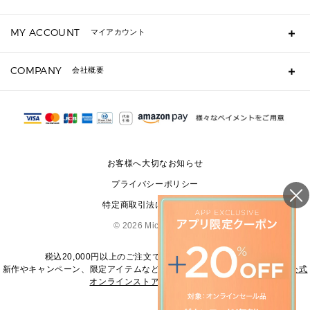
キーケース
よくあるご質問
MY ACCOUNT
マイアカウント
定期ケース・カードケース・名刺入れ
ギフト用にラッピングができますか？
ポーチ
ショッピングバッグを購入商品分送ってもらえますか？
ログイン・会員登録
注文後に完了メールが受信できないのですが？
COMPANY
▶ シューズ・靴
会社概要
注文の変更・キャンセルはできますか？
サンダル
Michael Korsについて
通常いつ頃発送されますか？
スニーカー
会社概要
サイズ交換はできますか？
パンプス・フラット
返品はできますか？
採用情報
修理はできますか？
▶ ウェア
お問い合わせ
▶ アクセサリー(チャーム・ストラップ・サングラス)
お客様へ大切なお知らせ
▶ 時計
プライバシーポリシー
▶ ジュエリー
特定商取引法に基づく表記
©
2026 Michael Kors
税込20,000円以上のご注文で送料無料にてお届けします
新作やキャンペーン、限定アイテムなどの最新情報は、
マイケル・コース公式
オンラインストア
をご覧ください