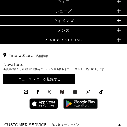
▶ ウィメンズすべて
ウェア
日本限定 - バッグ
シューズ・靴
日本限定 - 財布・小物
▶ ウィメンズすべて(ウェア・シューズ除く)
バッグ
▶ ウィメンズすべて
シューズ
ウェア
▶ ウィメンズすべて
バッグ
▶ ウィメンズすべて
財布・小物
ハンドバッグ・サッチェル
アクセサリー
GREENWICH
ウィメンズ
財布・小物
トップス
アクセサリー
▶ ウィメンズすべて
トートバッグ
時計
ミニ財布・フラグメントケース
ウェア
スカート・パンツ
メンズ
フレグランス
サンダル
ショルダーバッグ
人気の定番アイテム
▶ メンズ
折り財布(二つ折り・三つ折り)
シューズ
ワンピース・ドレス
シューズ
スニーカー
REVIEW / STYLING
クロスボディ・斜め掛け
▶ ウィメンズすべて
バッグ
長財布
▶ メンズすべて
時計・ジュエリー
ジャケット・アウター
ウェア
パンプス/フラット
バックパック
ウィメンズベストセラー
財布・小物
キーケース
新着
アクセサリー
▶ メンズすべて
▶ すべて
▶ メンズすべて
▶ メンズすべて
Find a Store
トラベル
新着
店舗情報
シューズ・靴
カードケース
バッグ
▶ メンズすべて
スタイリング
メンズバッグ
シューズレビュー ▸
通勤・通学アイテム
日本限定
Newsletter
ウェア
▶ メンズすべて
財布・小物
メンズ バッグ
エディターレビュー
メンズ財布・小物
会員登録すると定期的にお得なクーポンや最新情報をニュースレターでお届けします。
3 IN 1 / 2 IN 1 バッグ
▶ バッグすべて
アクセサリー
お財布レビュー ▸
シューズ・靴
メンズ 財布・小物
メンズアクセサリー
▶ メンズすべて
通勤・通学アイテム
ニュースレターを登録する
時計
ウェア
メンズ シューズ
メンズシューズ
3 IN 1 バッグ
時計・ジュエリー
メンズ ウェア
メンズウェア
▶ 財布すべて
アクセサリー
メンズ 時計・その他
ミニ財布・フラグメントケース
折り財布(二つ折り・三つ折り)
長財布
CUSTOMER SERVICE
カスタマーサービス
▶ 小物すべて