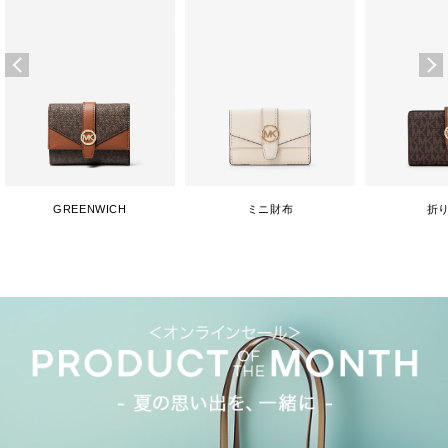
GREENWICH
ミニ財布
折