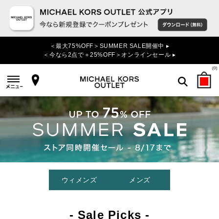
＜最大75%OFF＞SUMMER SALE開催中 ▸
＜今なら2点で＋25%OFF＞オンラインセール ▸
(
0
)
検索
ウィメンズ
メンズ
- Sale Picks -