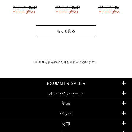
￥66,000 (税込)
￥49,500 (税込)
￥47,300 (税込)
￥9,900 (税込)
￥9,900 (税込)
￥9,900 (税込)
もっと見る
※ 画像は参考商品を含む場合がございます。
♦ SUMMER SALE ♦
オンラインセール
セールおすすめアイテム
新着
▶ ウィメンズ
PRODUCT OF THE MONTH - 今月の特別価格
バッグ
バッグ
再値下げアイテム
夏のスタイル
財布
追加アイテム
財布
▶ すべて
人気の定番アイテム
小物
旗艦店からアウトレットに入荷