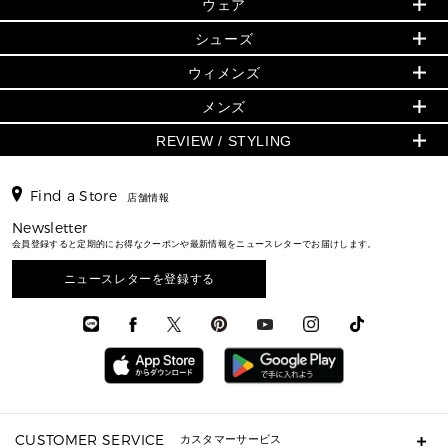
▶ ウィメンズすべて
ウェア
日本限定 - バッグ
シューズ・靴
日本限定 - 財布・小物
▶ ウィメンズすべて(ウェア・シューズ除く)
バッグ
▶ ウィメンズすべて
シューズ
ウェア
▶ ウィメンズすべて
バッグ
▶ ウィメンズすべて
財布・小物
ハンドバッグ・サッチェル
アクセサリー
GREENWICH
ウィメンズ
財布・小物
トップス
アクセサリー
▶ ウィメンズすべて
トートバッグ
時計
ミニ財布・フラグメントケース
ウェア
スカート・パンツ
メンズ
フレグランス
サンダル
ショルダーバッグ
人気の定番アイテム
▶ メンズ
折り財布(二つ折り・三つ折り)
シューズ
ワンピース・ドレス
シューズ
スニーカー
REVIEW / STYLING
クロスボディ・斜め掛け
▶ ウィメンズすべて
バッグ
長財布
▶ メンズすべて
時計・ジュエリー
ジャケット・アウター
ウェア
パンプス/フラット
バックパック
ウィメンズベストセラー
財布・小物
キーケース
新着
アクセサリー
▶ メンズすべて
▶ すべて
▶ メンズすべて
▶ メンズすべて
Find a Store
トラベル
新着
店舗情報
シューズ・靴
カードケース
バッグ
▶ メンズすべて
スタイリング
メンズバッグ
シューズレビュー ▸
通勤・通学アイテム
日本限定
Newsletter
ウェア
▶ メンズすべて
財布・小物
メンズ バッグ
エディターレビュー
メンズ財布・小物
会員登録すると定期的にお得なクーポンや最新情報をニュースレターでお届けします。
3 IN 1 / 2 IN 1 バッグ
▶ バッグすべて
アクセサリー
お財布レビュー ▸
シューズ・靴
メンズ 財布・小物
メンズアクセサリー
▶ メンズすべて
通勤・通学アイテム
ニュースレターを登録する
時計
ウェア
メンズ シューズ
メンズシューズ
3 IN 1 バッグ
時計・ジュエリー
メンズ ウェア
メンズウェア
▶ 財布すべて
アクセサリー
メンズ 時計・その他
ミニ財布・フラグメントケース
折り財布(二つ折り・三つ折り)
長財布
CUSTOMER SERVICE
カスタマーサービス
▶ 小物すべて