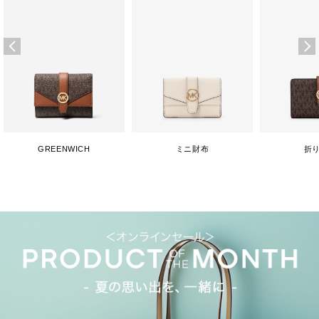
GREENWICH
ミニ財布
折