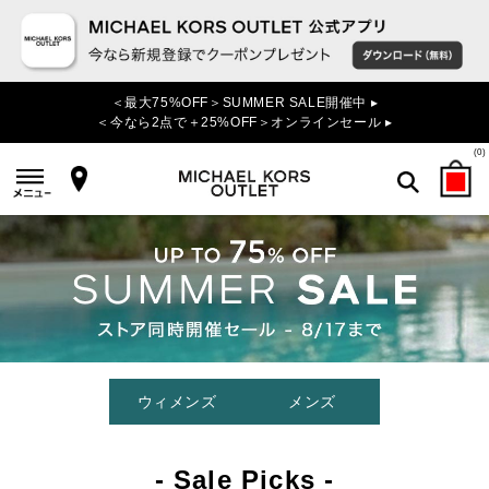
＜最大75%OFF＞SUMMER SALE開催中 ▸
＜今なら2点で＋25%OFF＞オンラインセール ▸
(
0
)
検索
ウィメンズ
メンズ
- Sale Picks -