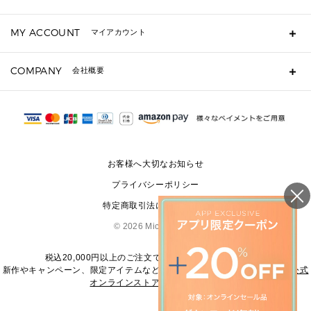
キーケース
よくあるご質問
MY ACCOUNT
マイアカウント
定期ケース・カードケース・名刺入れ
ギフト用にラッピングができますか？
ポーチ
ショッピングバッグを購入商品分送ってもらえますか？
ログイン・会員登録
注文後に完了メールが受信できないのですが？
COMPANY
▶ シューズ・靴
会社概要
注文の変更・キャンセルはできますか？
サンダル
Michael Korsについて
通常いつ頃発送されますか？
スニーカー
会社概要
サイズ交換はできますか？
パンプス・フラット
返品はできますか？
採用情報
修理はできますか？
▶ ウェア
お問い合わせ
▶ アクセサリー(チャーム・ストラップ・サングラス)
お客様へ大切なお知らせ
▶ 時計
プライバシーポリシー
▶ ジュエリー
特定商取引法に基づく表記
©
2026 Michael Kors
税込20,000円以上のご注文で送料無料にてお届けします
新作やキャンペーン、限定アイテムなどの最新情報は、
マイケル・コース公式
オンラインストア
をご覧ください