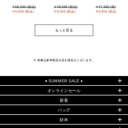
￥66,000 (税込)
￥49,500 (税込)
￥47,300 (税込)
￥9,900 (税込)
￥9,900 (税込)
￥9,900 (税込)
もっと見る
※ 画像は参考商品を含む場合がございます。
♦ SUMMER SALE ♦
オンラインセール
セールおすすめアイテム
新着
▶ ウィメンズ
PRODUCT OF THE MONTH - 今月の特別価格
バッグ
バッグ
再値下げアイテム
夏のスタイル
財布
追加アイテム
財布
▶ すべて
人気の定番アイテム
小物
旗艦店からアウトレットに入荷