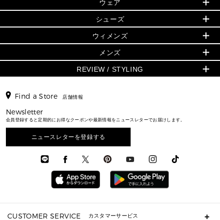
▶ ウィメンズすべて
ウェア
日本限定 - バッグ
シューズ・靴
日本限定 - 財布・小物
▶ ウィメンズすべて(ウェア・シューズ除く)
バッグ
▶ ウィメンズすべて
シューズ
ウェア
▶ ウィメンズすべて
バッグ
▶ ウィメンズすべて
財布・小物
ハンドバッグ・サッチェル
アクセサリー
GREENWICH
ウィメンズ
財布・小物
トップス
アクセサリー
▶ ウィメンズすべて
トートバッグ
時計
ミニ財布・フラグメントケース
ウェア
スカート・パンツ
メンズ
フレグランス
サンダル
ショルダーバッグ
人気の定番アイテム
▶ メンズ
折り財布(二つ折り・三つ折り)
シューズ
ワンピース・ドレス
シューズ
スニーカー
REVIEW / STYLING
クロスボディ・斜め掛け
▶ ウィメンズすべて
バッグ
長財布
▶ メンズすべて
時計・ジュエリー
ジャケット・アウター
ウェア
パンプス/フラット
バックパック
ウィメンズベストセラー
財布・小物
キーケース
新着
アクセサリー
▶ メンズすべて
▶ すべて
▶ メンズすべて
▶ メンズすべて
Find a Store
トラベル
新着
店舗情報
シューズ・靴
カードケース
バッグ
▶ メンズすべて
スタイリング
メンズバッグ
シューズレビュー ▸
通勤・通学アイテム
日本限定
Newsletter
ウェア
▶ メンズすべて
財布・小物
メンズ バッグ
エディターレビュー
メンズ財布・小物
会員登録すると定期的にお得なクーポンや最新情報をニュースレターでお届けします。
3 IN 1 / 2 IN 1 バッグ
▶ バッグすべて
アクセサリー
お財布レビュー ▸
シューズ・靴
メンズ 財布・小物
メンズアクセサリー
▶ メンズすべて
通勤・通学アイテム
ニュースレターを登録する
時計
ウェア
メンズ シューズ
メンズシューズ
3 IN 1 バッグ
時計・ジュエリー
メンズ ウェア
メンズウェア
▶ 財布すべて
アクセサリー
メンズ 時計・その他
ミニ財布・フラグメントケース
折り財布(二つ折り・三つ折り)
長財布
CUSTOMER SERVICE
カスタマーサービス
▶ 小物すべて