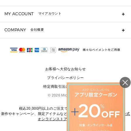
キーケース
よくあるご質問
MY ACCOUNT
マイアカウント
定期ケース・カードケース・名刺入れ
ギフト用にラッピングができますか？
ポーチ
ショッピングバッグを購入商品分送ってもらえますか？
ログイン・会員登録
注文後に完了メールが受信できないのですが？
COMPANY
▶ シューズ・靴
会社概要
注文の変更・キャンセルはできますか？
サンダル
Michael Korsについて
通常いつ頃発送されますか？
スニーカー
会社概要
サイズ交換はできますか？
パンプス・フラット
返品はできますか？
採用情報
修理はできますか？
▶ ウェア
お問い合わせ
▶ アクセサリー(チャーム・ストラップ・サングラス)
お客様へ大切なお知らせ
▶ 時計
プライバシーポリシー
▶ ジュエリー
特定商取引法に基づく表記
©
2026 Michael Kors
税込20,000円以上のご注文で送料無料にてお届けします
新作やキャンペーン、限定アイテムなどの最新情報は、
マイケル・コース公式
オンラインストア
をご覧ください