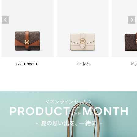
GREENWICH
ミニ財布
折