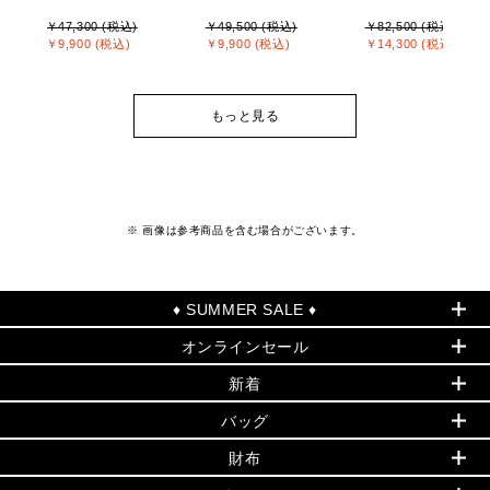
￥47,300 (税込)
￥49,500 (税込)
￥82,500 (税込)
￥9,900 (税込)
￥9,900 (税込)
￥14,300 (税込)
もっと見る
※ 画像は参考商品を含む場合がございます。
♦ SUMMER SALE ♦
オンラインセール
セールおすすめアイテム
新着
▶ ウィメンズ
PRODUCT OF THE MONTH - 今月の特別価格
バッグ
バッグ
再値下げアイテム
夏のスタイル
財布
追加アイテム
財布
▶ すべて
人気の定番アイテム
小物
旗艦店からアウトレットに入荷