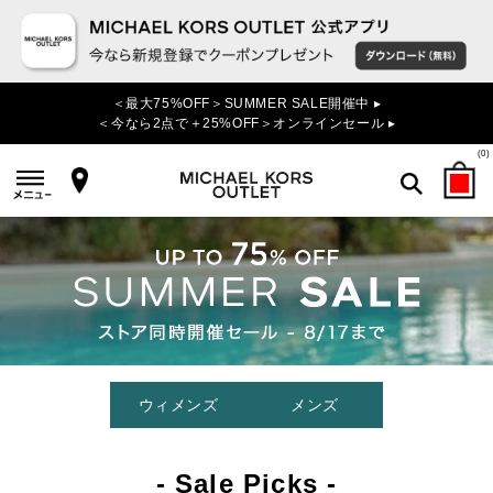
＜最大75%OFF＞SUMMER SALE開催中 ▸
＜今なら2点で＋25%OFF＞オンラインセール ▸
(
0
)
検索
ウィメンズ
メンズ
- Sale Picks -