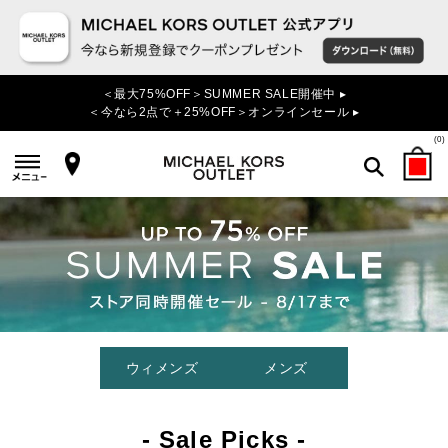
＜最大75%OFF＞SUMMER SALE開催中 ▸
＜今なら2点で＋25%OFF＞オンラインセール ▸
(
0
)
検索
ウィメンズ
メンズ
- Sale Picks -