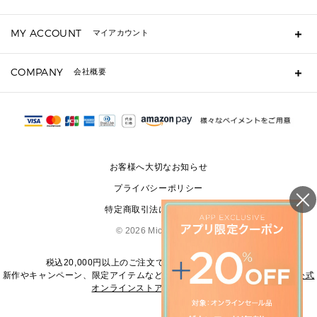
キーケース
よくあるご質問
MY ACCOUNT
マイアカウント
定期ケース・カードケース・名刺入れ
ギフト用にラッピングができますか？
ポーチ
ショッピングバッグを購入商品分送ってもらえますか？
ログイン・会員登録
注文後に完了メールが受信できないのですが？
COMPANY
▶ シューズ・靴
会社概要
注文の変更・キャンセルはできますか？
サンダル
Michael Korsについて
通常いつ頃発送されますか？
スニーカー
会社概要
サイズ交換はできますか？
パンプス・フラット
返品はできますか？
採用情報
修理はできますか？
▶ ウェア
お問い合わせ
▶ アクセサリー(チャーム・ストラップ・サングラス)
お客様へ大切なお知らせ
▶ 時計
プライバシーポリシー
▶ ジュエリー
特定商取引法に基づく表記
©
2026 Michael Kors
税込20,000円以上のご注文で送料無料にてお届けします
新作やキャンペーン、限定アイテムなどの最新情報は、
マイケル・コース公式
オンラインストア
をご覧ください