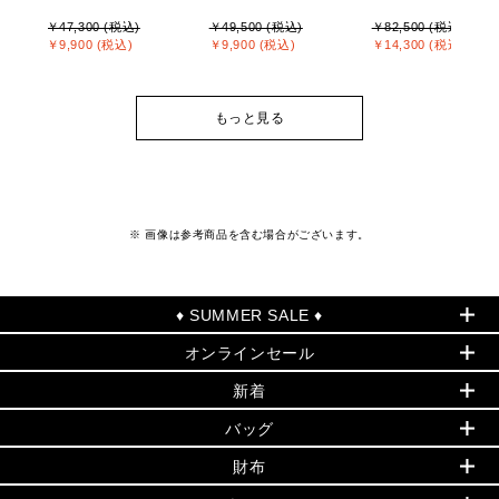
￥47,300 (税込)
￥49,500 (税込)
￥82,500 (税込)
￥9,900 (税込)
￥9,900 (税込)
￥14,300 (税込)
もっと見る
※ 画像は参考商品を含む場合がございます。
♦ SUMMER SALE ♦
オンラインセール
セールおすすめアイテム
新着
▶ ウィメンズ
PRODUCT OF THE MONTH - 今月の特別価格
バッグ
バッグ
再値下げアイテム
夏のスタイル
財布
追加アイテム
財布
▶ すべて
人気の定番アイテム
小物
旗艦店からアウトレットに入荷