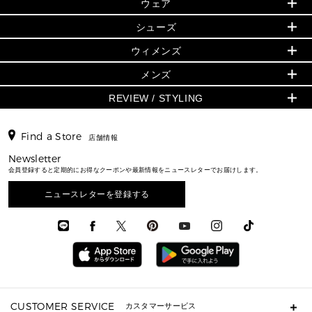
▶ ウィメンズすべて
ウェア
日本限定 - バッグ
シューズ・靴
日本限定 - 財布・小物
▶ ウィメンズすべて(ウェア・シューズ除く)
バッグ
▶ ウィメンズすべて
シューズ
ウェア
▶ ウィメンズすべて
バッグ
▶ ウィメンズすべて
財布・小物
ハンドバッグ・サッチェル
アクセサリー
GREENWICH
ウィメンズ
財布・小物
トップス
アクセサリー
▶ ウィメンズすべて
トートバッグ
時計
ミニ財布・フラグメントケース
ウェア
スカート・パンツ
メンズ
フレグランス
サンダル
ショルダーバッグ
人気の定番アイテム
▶ メンズ
折り財布(二つ折り・三つ折り)
シューズ
ワンピース・ドレス
シューズ
スニーカー
REVIEW / STYLING
クロスボディ・斜め掛け
▶ ウィメンズすべて
バッグ
長財布
▶ メンズすべて
時計・ジュエリー
ジャケット・アウター
ウェア
パンプス/フラット
バックパック
ウィメンズベストセラー
財布・小物
キーケース
新着
アクセサリー
▶ メンズすべて
▶ すべて
▶ メンズすべて
▶ メンズすべて
Find a Store
トラベル
新着
店舗情報
シューズ・靴
カードケース
バッグ
▶ メンズすべて
スタイリング
メンズバッグ
シューズレビュー ▸
通勤・通学アイテム
日本限定
Newsletter
ウェア
▶ メンズすべて
財布・小物
メンズ バッグ
エディターレビュー
メンズ財布・小物
会員登録すると定期的にお得なクーポンや最新情報をニュースレターでお届けします。
3 IN 1 / 2 IN 1 バッグ
▶ バッグすべて
アクセサリー
お財布レビュー ▸
シューズ・靴
メンズ 財布・小物
メンズアクセサリー
▶ メンズすべて
通勤・通学アイテム
ニュースレターを登録する
時計
ウェア
メンズ シューズ
メンズシューズ
3 IN 1 バッグ
時計・ジュエリー
メンズ ウェア
メンズウェア
▶ 財布すべて
アクセサリー
メンズ 時計・その他
ミニ財布・フラグメントケース
折り財布(二つ折り・三つ折り)
長財布
CUSTOMER SERVICE
カスタマーサービス
▶ 小物すべて