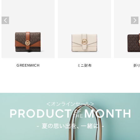
GREENWICH
ミニ財布
折