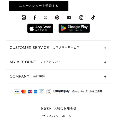
3 IN 1 / 2 IN 1 バッグ
▶ バッグすべて
アクセサリー
お財布レビュー ▸
シューズ・靴
メンズ 財布・小物
メンズアクセサリー
ニュースレターを登録する
▶ メンズすべて
通勤・通学アイテム
時計
ウェア
メンズ シューズ
メンズシューズ
3 IN 1 バッグ
時計・ジュエリー
メンズ ウェア
メンズウェア
▶ 財布すべて
アクセサリー
メンズ 時計・その他
ミニ財布・フラグメントケース
折り財布(二つ折り・三つ折り)
長財布
CUSTOMER SERVICE
カスタマーサービス
▶ 小物すべて
キーケース
よくあるご質問
MY ACCOUNT
マイアカウント
ギフト用にラッピングができますか？
定期ケース・カードケース・名刺入れ
ショッピングバッグを購入商品分送ってもらえますか？
ポーチ
ログイン・会員登録
注文後に完了メールが受信できないのですが？
COMPANY
会社概要
▶ シューズ・靴
注文の変更・キャンセルはできますか？
サンダル
Michael Korsについて
通常いつ頃発送されますか？
スニーカー
会社概要
サイズ交換はできますか？
返品はできますか？
採用情報
パンプス・フラット
修理はできますか？
▶ ウェア
お客様へ大切なお知らせ
お問い合わせ
▶ アクセサリー(チャーム・ストラップ・サングラス)
プライバシーポリシー