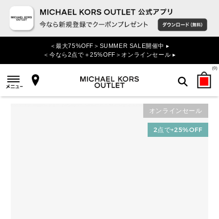
＜最大75%OFF＞SUMMER SALE開催中 ▸
＜今なら2点で＋25%OFF＞オンラインセール ▸
(
0
)
オンラインセール
検索
2点で+25%OFF