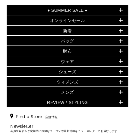
♦ SUMMER SALE ♦
オンラインセール
セールおすすめアイテム
新着
▶ ウィメンズ
PRODUCT OF THE MONTH - 今月の特別価格
バッグ
バッグ
再値下げアイテム
初夏のスタイル
財布
追加アイテム
財布
▶ すべて
人気の定番アイテム
小物
旗艦店からアウトレットに入荷
▶ ウィメンズすべて
ウェア
日本限定 - バッグ
シューズ・靴
日本限定 - 財布・小物
▶ ウィメンズすべて(ウェア・シューズ除く)
バッグ
▶ ウィメンズすべて
シューズ
ウェア
▶ ウィメンズすべて
バッグ
▶ ウィメンズすべて
財布・小物
ハンドバッグ・サッチェル
アクセサリー
GREENWICH
ウィメンズ
財布・小物
トップス
アクセサリー
▶ ウィメンズすべて
トートバッグ
時計
ミニ財布・フラグメントケース
ウェア
スカート・パンツ
メンズ
フレグランス
サンダル
ショルダーバッグ
人気の定番アイテム
▶ メンズ
折り財布(二つ折り・三つ折り)
シューズ
ワンピース・ドレス
シューズ
スニーカー
REVIEW / STYLING
クロスボディ・斜め掛け
▶ ウィメンズすべて
バッグ
長財布
▶ メンズすべて
時計・ジュエリー
ジャケット・アウター
ウェア
パンプス/フラット
バックパック
ウィメンズベストセラー
財布・小物
キーケース
新着
アクセサリー
▶ メンズすべて
▶ すべて
Find a Store
▶ メンズすべて
▶ メンズすべて
店舗情報
トラベル
新着
シューズ・靴
カードケース
バッグ
▶ メンズすべて
スタイリング
メンズバッグ
シューズレビュー ▸
Newsletter
通勤・通学アイテム
日本限定
ウェア
▶ メンズすべて
財布・小物
メンズ バッグ
会員登録すると定期的にお得なクーポンや最新情報をニュースレターでお届けします。
エディターレビュー
メンズ財布・小物