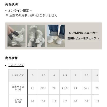
商品説明
< オンライン限定 >
※ 店舗でのお取り扱いはございません
商品仕様
サイズガイド
USサイズ
5
5.5
6
6.5
7
7.5
8
日本サイズ
22
22.5
23
23.5
24
24.5
25
2
(cm)
ヒール
7.5
7.5
7.5
7.5
7.5
7.5
7.5
(cm)