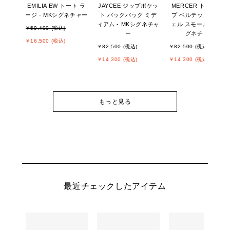
EMILIA EW トート ラ
JAYCEE ジップポケッ
MERCER トップジッ
ージ - MKシグネチャー
ト バックパック ミデ
プ ベルテッド サッチ
ィアム - MKシグネチャ
ェル スモール - MKシ
￥59,400 (税込)
ー
グネチャー
￥16,500 (税込)
￥82,500 (税込)
￥82,500 (税込)
￥14,300 (税込)
￥14,300 (税込)
もっと見る
最近チェックしたアイテム