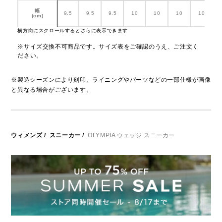
幅
9.5
9.5
9.5
10
10
10
10
(cm)
横方向にスクロールするとさらに表示できます
※サイズ交換不可商品です。サイズ表をご確認のうえ、ご注文く
ださい。
※製造シーズンにより刻印、ライニングやパーツなどの一部仕様が画像
と異なる場合がございます。
ウィメンズ
/
スニーカー
/
OLYMPIA ウェッジ スニーカー