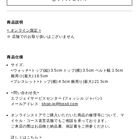
商品説明
< オンライン限定 >
※ 店舗でのお取り扱いはございません
商品仕様
サイズ:
<ウォッチ>トップ(縦):3.5cm トップ(横):3.5cm ベルト幅:1.5cm
腕周り(最大):18.5cm
<ブレスレット>トップ(横):4.5cm 腕周り(最大):21.5cm
<問い合わせ先>
エフジェイサービスセンター (フォッシル ジャパン)
メールアドレス :
shop.jp@fossil.com
オンラインストアでご購入いただいた商品の修理等について、マ
イケル・コース直営店舗でもご相談を承っております。
ご来店の際はお品物と納品書、保証書をご持参ください。
詳しくは
こちら
>