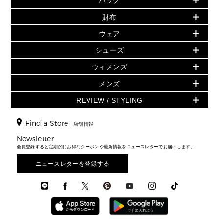
バッグ
再値下げアイテム
初夏のスタイル
財布
追加アイテム
財布
▶ すべて
人気の定番アイテム
小物
旗艦店からアウトレットに入荷
▶ ウィメンズすべて
ウェア
日本限定 - バッグ
シューズ・靴
日本限定 - 財布・小物
▶ ウィメンズすべて(ウェア・シューズ除く)
バッグ
▶ ウィメンズすべて
シューズ
ウェア
▶ ウィメンズすべて
バッグ
▶ ウィメンズすべて
財布・小物
ハンドバッグ・サッチェル
アクセサリー
GREENWICH
ウィメンズ
財布・小物
トップス
アクセサリー
▶ ウィメンズすべて
トートバッグ
時計
ミニ財布・フラグメントケース
ウェア
スカート・パンツ
メンズ
フレグランス
サンダル
ショルダーバッグ
人気の定番アイテム
▶ メンズ
折り財布(二つ折り・三つ折り)
シューズ
ワンピース・ドレス
シューズ
スニーカー
REVIEW / STYLING
クロスボディ・斜め掛け
▶ ウィメンズすべて
バッグ
長財布
▶ メンズすべて
時計・ジュエリー
ジャケット・アウター
ウェア
パンプス/フラット
バックパック
ウィメンズベストセラー
財布・小物
キーケース
新着
アクセサリー
▶ メンズすべて
▶ すべて
Find a Store
▶ メンズすべて
▶ メンズすべて
店舗情報
トラベル
新着
シューズ・靴
カードケース
バッグ
▶ メンズすべて
スタイリング
メンズバッグ
シューズレビュー ▸
Newsletter
通勤・通学アイテム
日本限定
ウェア
▶ メンズすべて
財布・小物
メンズ バッグ
会員登録すると定期的にお得なクーポンや最新情報をニュースレターでお届けします。
エディターレビュー
メンズ財布・小物
3 IN 1 / 2 IN 1 バッグ
▶ バッグすべて
アクセサリー
お財布レビュー ▸
シューズ・靴
メンズ 財布・小物
メンズアクセサリー
ニュースレターを登録する
▶ メンズすべて
通勤・通学アイテム
時計
ウェア
メンズ シューズ
メンズシューズ
3 IN 1 バッグ
時計・ジュエリー
メンズ ウェア
メンズウェア
▶ 財布すべて
アクセサリー
メンズ 時計・その他
ミニ財布・フラグメントケース