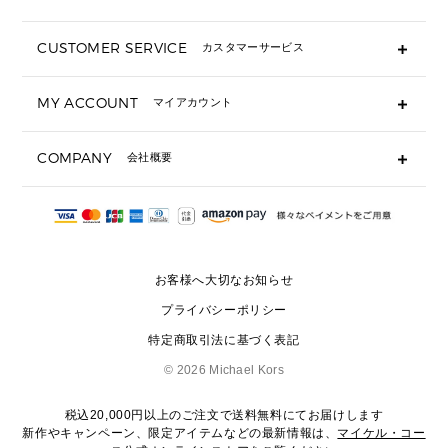
折り財布(二つ折り・三つ折り)
長財布
CUSTOMER SERVICE
カスタマーサービス
▶ 小物すべて
キーケース
よくあるご質問
MY ACCOUNT
マイアカウント
ギフト用にラッピングができますか？
定期ケース・カードケース・名刺入れ
ショッピングバッグを購入商品分送ってもらえますか？
ポーチ
ログイン・会員登録
注文後に完了メールが受信できないのですが？
COMPANY
会社概要
▶ シューズ・靴
注文の変更・キャンセルはできますか？
サンダル
Michael Korsについて
通常いつ頃発送されますか？
スニーカー
会社概要
サイズ交換はできますか？
返品はできますか？
採用情報
パンプス・フラット
修理はできますか？
▶ ウェア
お客様へ大切なお知らせ
お問い合わせ
▶ アクセサリー(チャーム・ストラップ・サングラス)
プライバシーポリシー
▶ 時計
特定商取引法に基づく表記
▶ ジュエリー
©
2026 Michael Kors
税込20,000円以上のご注文で送料無料にてお届けします
新作やキャンペーン、限定アイテムなどの最新情報は、
マイケル・コー