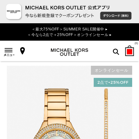
＜最大75%OFF＞SUMMER SALE開催中 ▸
＜今なら2点で＋25%OFF＞オンラインセール ▸
(
0
)
オンラインセール
検索
2点で+25%OFF