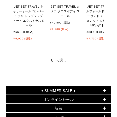
JET SET TRAVEL キ
JET SET TRAVEL カ
JET SET TRAVEL ビ
ャリーオール コンバー
メラ クロスボディ ス
ルフォールド ジップ
チブル トップジップ
モール
ラウンド チャーム ウ
トート エクストラスモ
ォレット ミディアム -
￥49,500 (税込)
ール
MKシグネチャー
￥9,900 (税込)
￥66,000 (税込)
￥38,500 (税込)
￥9,900 (税込)
￥7,700 (税込)
もっと見る
♦ SUMMER SALE ♦
オンラインセール
セールおすすめアイテム
新着
▶ ウィメンズ
PRODUCT OF THE MONTH - 今月の特別価格
バッグ