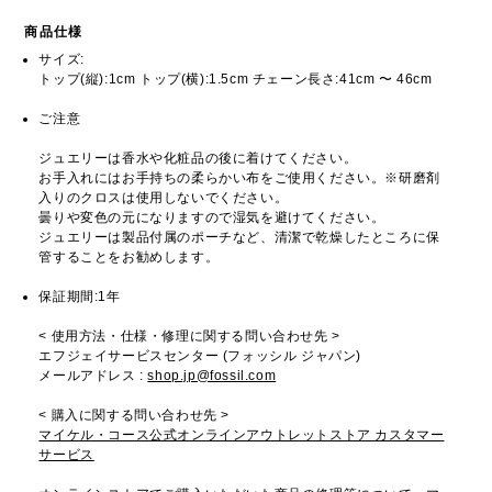
商品仕様
サイズ:
トップ(縦):1cm トップ(横):1.5cm チェーン長さ:41cm 〜 46cm
ご注意
ジュエリーは香水や化粧品の後に着けてください。
お手入れにはお手持ちの柔らかい布をご使用ください。※研磨剤
入りのクロスは使用しないでください。
曇りや変色の元になりますので湿気を避けてください。
ジュエリーは製品付属のポーチなど、清潔で乾燥したところに保
管することをお勧めします。
保証期間:1年
< 使用方法・仕様・修理に関する問い合わせ先 >
エフジェイサービスセンター (フォッシル ジャパン)
メールアドレス :
shop.jp@fossil.com
< 購入に関する問い合わせ先 >
マイケル・コース公式オンラインアウトレットストア カスタマー
サービス