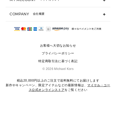
ギフト用にラッピングができますか？
定期ケース・カードケース・名刺入れ
ショッピングバッグを購入商品分送ってもらえますか？
ポーチ
ログイン・会員登録
注文後に完了メールが受信できないのですが？
COMPANY
会社概要
▶ シューズ・靴
注文の変更・キャンセルはできますか？
サンダル
Michael Korsについて
通常いつ頃発送されますか？
スニーカー
会社概要
サイズ交換はできますか？
返品はできますか？
採用情報
パンプス・フラット
修理はできますか？
▶ ウェア
お客様へ大切なお知らせ
お問い合わせ
▶ アクセサリー(チャーム・ストラップ・サングラス)
プライバシーポリシー
▶ 時計
特定商取引法に基づく表記
▶ ジュエリー
©
2026 Michael Kors
税込20,000円以上のご注文で送料無料にてお届けします
新作やキャンペーン、限定アイテムなどの最新情報は、
マイケル・コー
ス公式オンラインストア
をご覧ください