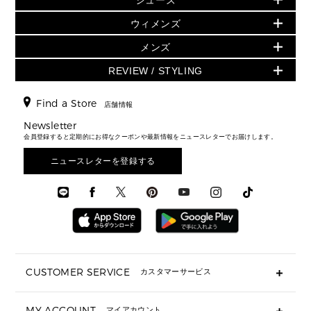
財布・小物
▶ ウィメンズすべて
▶ メンズすべて
▶ ウィメンズすべて
財布・小物
ハンドバッグ・サッチェル
ウェア
GREENWICH
ウィメンズ
トップス
アクセサリー
▶ ウィメンズすべて
トートバッグ
シューズ
ミニ財布・フラグメントケース
スカート・パンツ
メンズ
フレグランス
サンダル
ショルダーバッグ
人気の定番アイテム
時計・ジュエリー
折り財布(二つ折り・三つ折り)
ワンピース・ドレス
シューズ
スニーカー
REVIEW / STYLING
クロスボディ・斜め掛け
▶ ウィメンズすべて
アクセサリー
長財布
▶ メンズすべて
ジャケット・アウター
ウェア
パンプス/フラット
バックパック
ウィメンズベストセラー
▶ メンズすべて
キーケース
新着
▶ メンズすべて
▶ すべて
Find a Store
▶ メンズすべて
▶ メンズすべて
店舗情報
トラベル
新着
メンズ バッグ
カードケース
バッグ
スタイリング
メンズバッグ
シューズレビュー ▸
Newsletter
通勤・通学アイテム
日本限定
メンズ 財布・小物
▶ メンズすべて
財布・小物
会員登録すると定期的にお得なクーポンや最新情報をニュースレターでお届けします。
エディターレビュー
メンズ財布・小物
3 IN 1 / 2 IN 1 バッグ
▶ バッグすべて
メンズ シューズ
お財布レビュー ▸
シューズ・靴
メンズアクセサリー
ニュースレターを登録する
▶ メンズすべて
通勤・通学アイテム
メンズ ウェア
ウェア
メンズシューズ
3 IN 1 バッグ
メンズ 時計・その他
時計・ジュエリー
メンズウェア
▶ 財布すべて
アクセサリー
ミニ財布・フラグメントケース
折り財布(二つ折り・三つ折り)
長財布
CUSTOMER SERVICE
カスタマーサービス
▶ 小物すべて
キーケース
よくあるご質問
MY ACCOUNT
マイアカウント