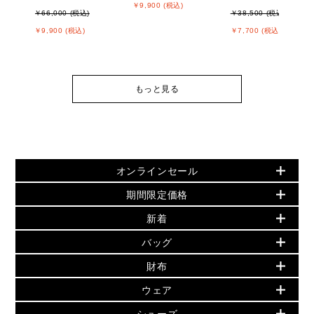
￥9,900 (税込)
￥66,000 (税込)
￥38,500 (税込)
￥9,900 (税込)
￥7,700 (税込)
もっと見る
オンラインセール
期間限定価格
PRODUCT OF THE MONTH - 今月の特別価格
新着
再値下げアイテム
▶ ウィメンズすべて
追加アイテム
バッグ
バッグ
初夏のスタイル
旗艦店からアウトレットに入荷
財布・小物
財布
▶ すべて
人気の定番アイテム
▶ ウィメンズすべて(ウェア・シューズ除く)
シューズ
▶ ウィメンズすべて
ウェア
日本限定 - バッグ
バッグ
日本限定 - 財布・小物
ウェア
バッグ
▶ ウィメンズすべて
シューズ