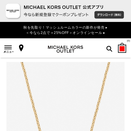
秋を先取り！マッシュルームカラーの新作が発売 ▸
＜今なら2点で＋25%OFF＞オンラインセール ▸
(
0
)
検索