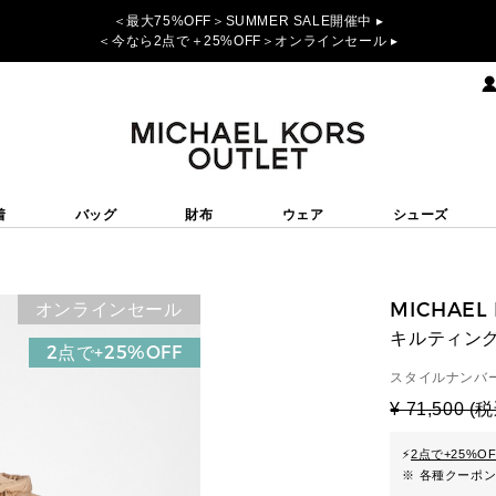
＜最大75%OFF＞SUMMER SALE開催中 ▸
＜今なら2点で＋25%OFF＞オンラインセール ▸
着
バッグ
財布
ウェア
シューズ
MICHAEL
オンラインセール
キルティング
2点で+25%OFF
スタイルナンバー
¥ 71,500 (
⚡
2点で+25%O
※ 各種クーポ