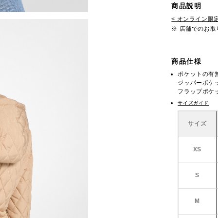
商品説明
< オンライン限定
※ 店舗でのお
商品仕様
ポケットの有
ジッパーポケッ
フラップポケッ
サイズガイド
サイズ
XS
S
M