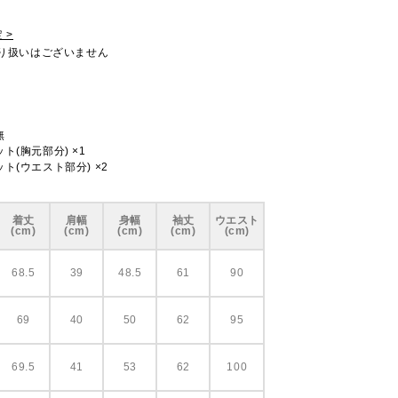
 >
取り扱いはございません
無
ト(胸元部分) ×1
ト(ウエスト部分) ×2
着丈
肩幅
身幅
袖丈
ウエスト
(cm)
(cm)
(cm)
(cm)
(cm)
68.5
39
48.5
61
90
69
40
50
62
95
69.5
41
53
62
100