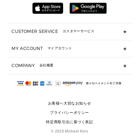
▶ 財布すべて
アクセサリー
メンズ 時計・その他
ミニ財布・フラグメントケース
折り財布(二つ折り・三つ折り)
長財布
CUSTOMER SERVICE
カスタマーサービス
▶ 小物すべて
キーケース
よくあるご質問
MY ACCOUNT
マイアカウント
ギフト用にラッピングができますか？
定期ケース・カードケース・名刺入れ
ショッピングバッグを購入商品分送ってもらえますか？
ポーチ
ログイン・会員登録
注文後に完了メールが受信できないのですが？
COMPANY
会社概要
▶ シューズ・靴
注文の変更・キャンセルはできますか？
サンダル
Michael Korsについて
通常いつ頃発送されますか？
スニーカー
会社概要
サイズ交換はできますか？
返品はできますか？
採用情報
パンプス・フラット
修理はできますか？
▶ ウェア
お客様へ大切なお知らせ
お問い合わせ
▶ アクセサリー(チャーム・ストラップ・サングラス)
プライバシーポリシー
▶ 時計
特定商取引法に基づく表記
▶ ジュエリー
©
2026 Michael Kors