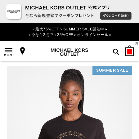
＜最大75%OFF＞SUMMER SALE開催中 ▸
＜今なら2点で＋25%OFF＞オンラインセール ▸
(
0
)
SUMMER SALE
検索