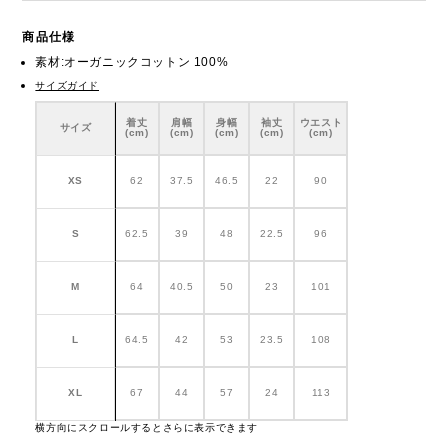
商品仕様
素材:オーガニックコットン 100%
サイズガイド
着丈
肩幅
身幅
袖丈
ウエスト
サイズ
(cm)
(cm)
(cm)
(cm)
(cm)
XS
62
37.5
46.5
22
90
S
62.5
39
48
22.5
96
M
64
40.5
50
23
101
L
64.5
42
53
23.5
108
XL
67
44
57
24
113
横方向にスクロールするとさらに表示できます