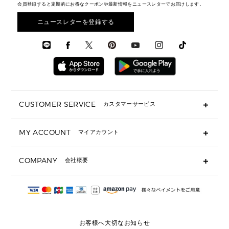
ウェア
▶ メンズすべて
財布・小物
メンズ バッグ
会員登録すると定期的にお得なクーポンや最新情報をニュースレターでお届けします。
エディターレビュー
メンズ財布・小物
3 IN 1 / 2 IN 1 バッグ
▶ バッグすべて
アクセサリー
お財布レビュー ▸
シューズ・靴
メンズ 財布・小物
メンズアクセサリー
ニュースレターを登録する
▶ メンズすべて
通勤・通学アイテム
時計
ウェア
メンズ シューズ
メンズシューズ
3 IN 1 バッグ
時計・ジュエリー
メンズ ウェア
メンズウェア
▶ 財布すべて
アクセサリー
メンズ 時計・その他
ミニ財布・フラグメントケース
折り財布(二つ折り・三つ折り)
長財布
CUSTOMER SERVICE
カスタマーサービス
▶ 小物すべて
キーケース
よくあるご質問
MY ACCOUNT
マイアカウント
ギフト用にラッピングができますか？
定期ケース・カードケース・名刺入れ
ショッピングバッグを購入商品分送ってもらえますか？
ポーチ
ログイン・会員登録
注文後に完了メールが受信できないのですが？
COMPANY
会社概要
▶ シューズ・靴
注文の変更・キャンセルはできますか？
サンダル
Michael Korsについて
通常いつ頃発送されますか？
スニーカー
会社概要
サイズ交換はできますか？
返品はできますか？
採用情報
パンプス・フラット
修理はできますか？
▶ ウェア
お客様へ大切なお知らせ
お問い合わせ