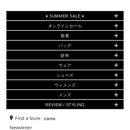
♦ SUMMER SALE ♦
オンラインセール
セールおすすめアイテム
新着
▶ ウィメンズ
PRODUCT OF THE MONTH - 今月の特別価格
バッグ
バッグ
再値下げアイテム
夏のスタイル
財布
追加アイテム
財布
▶ すべて
人気の定番アイテム
小物
旗艦店からアウトレットに入荷
▶ ウィメンズすべて
ウェア
日本限定 - バッグ
シューズ・靴
日本限定 - 財布・小物
▶ ウィメンズすべて(ウェア・シューズ除く)
バッグ
▶ ウィメンズすべて
シューズ
ウェア
▶ ウィメンズすべて
バッグ
▶ ウィメンズすべて
財布・小物
ハンドバッグ・サッチェル
アクセサリー
GREENWICH
ウィメンズ
財布・小物
トップス
アクセサリー
▶ ウィメンズすべて
トートバッグ
時計
ミニ財布・フラグメントケース
ウェア
スカート・パンツ
メンズ
フレグランス
サンダル
ショルダーバッグ
人気の定番アイテム
▶ メンズ
折り財布(二つ折り・三つ折り)
シューズ
ワンピース・ドレス
シューズ
スニーカー
REVIEW / STYLING
クロスボディ・斜め掛け
▶ ウィメンズすべて
バッグ
長財布
▶ メンズすべて
時計・ジュエリー
ジャケット・アウター
ウェア
パンプス/フラット
バックパック
ウィメンズベストセラー
財布・小物
キーケース
新着
アクセサリー
▶ メンズすべて
▶ すべて
Find a Store
▶ メンズすべて
▶ メンズすべて
店舗情報
トラベル
新着
シューズ・靴
カードケース
バッグ
▶ メンズすべて
スタイリング
メンズバッグ
シューズレビュー ▸
Newsletter
通勤・通学アイテム
日本限定