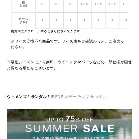
幅
10
10
10
10.5
10.5
10.5
10.5
1
(cm)
ヒール
2
2
2
2
2
2
2
(cm)
横方向にスクロールするとさらに表示できます
※サイズ交換不可商品です。サイズ表をご確認のうえ、ご注文く
ださい。
※製造シーズンにより刻印、ライニングやパーツなどの一部仕様が画像
と異なる場合がございます。
ウィメンズ
/
サンダル
/
IRENE レザー ラップ サンダル