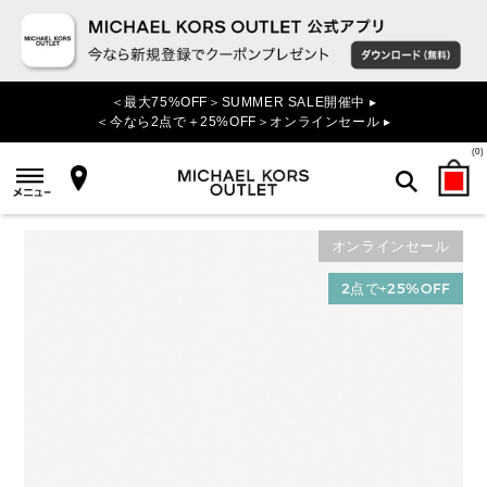
＜最大75%OFF＞SUMMER SALE開催中 ▸
＜今なら2点で＋25%OFF＞オンラインセール ▸
(
0
)
オンラインセール
検索
2点で+25%OFF