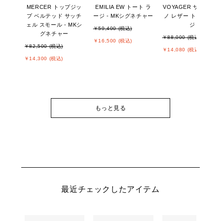
MERCER トップジッ
EMILIA EW トート ラ
VOYAGER サフィア
プ ベルテッド サッチ
ージ - MKシグネチャー
ノ レザー トート ラー
ェル スモール - MKシ
ジ
￥59,400 (税込)
グネチャー
￥88,000 (税込)
￥16,500 (税込)
￥82,500 (税込)
￥14,080 (税込)
￥14,300 (税込)
もっと見る
最近チェックしたアイテム