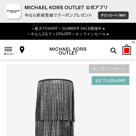
＜最大75%OFF＞SUMMER SALE開催中 ▸
＜今なら2点で＋25%OFF＞オンラインセール ▸
(
0
)
オンラインセール
検索
2点で+25%OFF