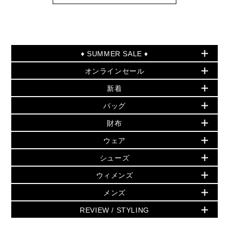
♦ SUMMER SALE ♦
オンラインセール
セールおすすめアイテム
新着
▶ ウィメンズ
PRODUCT OF THE MONTH - 今月の特別価格
バッグ
バッグ
再値下げアイテム
初夏のスタイル
財布
追加アイテム
財布
▶ すべて
人気の定番アイテム
小物
旗艦店からアウトレットに入荷
▶ ウィメンズすべて
ウェア
日本限定 - バッグ
シューズ・靴
日本限定 - 財布・小物
▶ ウィメンズすべて(ウェア・シューズ除く)
バッグ
▶ ウィメンズすべて
シューズ
ウェア
▶ ウィメンズすべて
バッグ
▶ ウィメンズすべて
財布・小物
ハンドバッグ・サッチェル
アクセサリー
GREENWICH
ウィメンズ
財布・小物
トップス
アクセサリー
▶ ウィメンズすべて
トートバッグ
時計
ミニ財布・フラグメントケース
ウェア
スカート・パンツ
メンズ
フレグランス
サンダル
ショルダーバッグ
人気の定番アイテム
▶ メンズ
折り財布(二つ折り・三つ折り)
シューズ
ワンピース・ドレス
シューズ
スニーカー
REVIEW / STYLING
クロスボディ・斜め掛け
▶ ウィメンズすべて
バッグ
長財布
▶ メンズすべて
時計・ジュエリー
ジャケット・アウター
ウェア
パンプス/フラット
バックパック
ウィメンズベストセラー
財布・小物
キーケース
新着