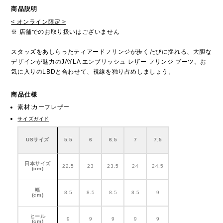
商品説明
< オンライン限定 >
※ 店舗でのお取り扱いはございません
スタッズをあしらったティアードフリンジが歩くたびに揺れる、大胆な
デザインが魅力のJAYLA エンブリッシュ レザー フリンジ ブーツ。お
気に入りのLBDと合わせて、視線を独り占めしましょう。
商品仕様
素材:カーフレザー
サイズガイド
USサイズ
5.5
6
6.5
7
7.5
日本サイズ
22.5
23
23.5
24
24.5
(cm)
幅
8.5
8.5
8.5
8.5
9
(cm)
ヒール
9
9
9
9
9
(cm)