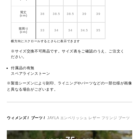
筒丈
38
38.5
38.5
39
39
(cm)
筒周り
33
34
34
34.5
35
(cm)
横方向にスクロールするとさらに表示できます
※サイズ交換不可商品です。サイズ表をご確認のうえ、ご注文く
ださい。
付属品の有無
スペアラインストーン
※製造シーズンにより刻印、ライニングやパーツなどの一部仕様が画像
と異なる場合がございます。
ウィメンズ
/
ブーツ
/
JAYLA エンベリッシュ レザー フリンジ ブーツ