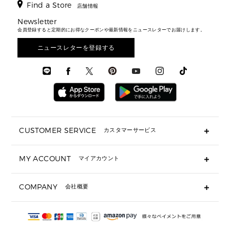
アクセサリー
▶ メンズすべて
▶ すべて
Find a Store
▶ メンズすべて
▶ メンズすべて
店舗情報
トラベル
新着
シューズ・靴
カードケース
バッグ
▶ メンズすべて
スタイリング
メンズバッグ
シューズレビュー ▸
Newsletter
通勤・通学アイテム
日本限定
ウェア
▶ メンズすべて
財布・小物
メンズ バッグ
会員登録すると定期的にお得なクーポンや最新情報をニュースレターでお届けします。
エディターレビュー
メンズ財布・小物
3 IN 1 / 2 IN 1 バッグ
▶ バッグすべて
アクセサリー
お財布レビュー ▸
シューズ・靴
メンズ 財布・小物
メンズアクセサリー
ニュースレターを登録する
▶ メンズすべて
通勤・通学アイテム
時計
ウェア
メンズ シューズ
メンズシューズ
3 IN 1 バッグ
時計・ジュエリー
メンズ ウェア
メンズウェア
▶ 財布すべて
アクセサリー
メンズ 時計・その他
ミニ財布・フラグメントケース
折り財布(二つ折り・三つ折り)
長財布
CUSTOMER SERVICE
カスタマーサービス
▶ 小物すべて
キーケース
よくあるご質問
MY ACCOUNT
マイアカウント
ギフト用にラッピングができますか？
定期ケース・カードケース・名刺入れ
ショッピングバッグを購入商品分送ってもらえますか？
ポーチ
ログイン・会員登録
注文後に完了メールが受信できないのですが？
COMPANY
会社概要
▶ シューズ・靴
注文の変更・キャンセルはできますか？
サンダル
Michael Korsについて
通常いつ頃発送されますか？
スニーカー
会社概要
サイズ交換はできますか？
返品はできますか？