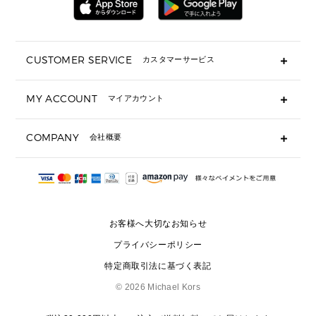
ミニ財布・フラグメントケース
折り財布(二つ折り・三つ折り)
長財布
CUSTOMER SERVICE
カスタマーサービス
▶ 小物すべて
キーケース
よくあるご質問
MY ACCOUNT
マイアカウント
ギフト用にラッピングができますか？
定期ケース・カードケース・名刺入れ
ショッピングバッグを購入商品分送ってもらえますか？
ポーチ
ログイン・会員登録
注文後に完了メールが受信できないのですが？
COMPANY
会社概要
▶ シューズ・靴
注文の変更・キャンセルはできますか？
サンダル
Michael Korsについて
通常いつ頃発送されますか？
スニーカー
会社概要
サイズ交換はできますか？
返品はできますか？
採用情報
パンプス・フラット
修理はできますか？
▶ ウェア
お客様へ大切なお知らせ
お問い合わせ
▶ アクセサリー(チャーム・ストラップ・サングラス)
プライバシーポリシー
▶ 時計
特定商取引法に基づく表記
▶ ジュエリー
©
2026 Michael Kors