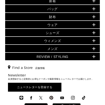
新着
▶ ウィメンズ
PRODUCT OF THE MONTH - 今月の特別価格
バッグ
バッグ
再値下げアイテム
初夏のスタイル
財布
追加アイテム
財布
▶ すべて
人気の定番アイテム
小物
旗艦店からアウトレットに入荷
▶ ウィメンズすべて
ウェア
日本限定 - バッグ
シューズ・靴
日本限定 - 財布・小物
▶ ウィメンズすべて(ウェア・シューズ除く)
バッグ
▶ ウィメンズすべて
シューズ
ウェア
▶ ウィメンズすべて
バッグ
▶ ウィメンズすべて
財布・小物
ハンドバッグ・サッチェル
アクセサリー
GREENWICH
ウィメンズ
財布・小物
トップス
アクセサリー
▶ ウィメンズすべて
トートバッグ
時計
ミニ財布・フラグメントケース
ウェア
スカート・パンツ
メンズ
フレグランス
サンダル
ショルダーバッグ
人気の定番アイテム
▶ メンズ
折り財布(二つ折り・三つ折り)
シューズ
ワンピース・ドレス
シューズ
スニーカー
REVIEW / STYLING
クロスボディ・斜め掛け
▶ ウィメンズすべて
バッグ
長財布
▶ メンズすべて
時計・ジュエリー
ジャケット・アウター
ウェア
パンプス/フラット
バックパック
ウィメンズベストセラー
財布・小物
キーケース
新着
アクセサリー
▶ メンズすべて
▶ すべて
Find a Store
▶ メンズすべて
▶ メンズすべて
店舗情報
トラベル
新着
シューズ・靴
カードケース
バッグ
▶ メンズすべて
スタイリング
メンズバッグ
シューズレビュー ▸
Newsletter
通勤・通学アイテム
日本限定
ウェア
▶ メンズすべて
財布・小物
メンズ バッグ
会員登録すると定期的にお得なクーポンや最新情報をニュースレターでお届けします。
エディターレビュー
メンズ財布・小物
3 IN 1 / 2 IN 1 バッグ
▶ バッグすべて
アクセサリー
お財布レビュー ▸
シューズ・靴
メンズ 財布・小物
メンズアクセサリー
ニュースレターを登録する
▶ メンズすべて
通勤・通学アイテム
時計
ウェア
メンズ シューズ
メンズシューズ
3 IN 1 バッグ
時計・ジュエリー
メンズ ウェア
メンズウェア
▶ 財布すべて
アクセサリー
メンズ 時計・その他