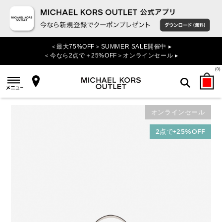
＜最大75%OFF＞SUMMER SALE開催中 ▸
＜今なら2点で＋25%OFF＞オンラインセール ▸
(
0
)
オンラインセール
検索
2点で+25%OFF