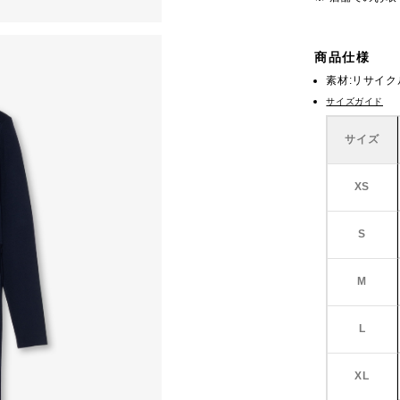
商品仕様
素材:リサイクル
サイズガイド
サイズ
XS
S
M
L
XL