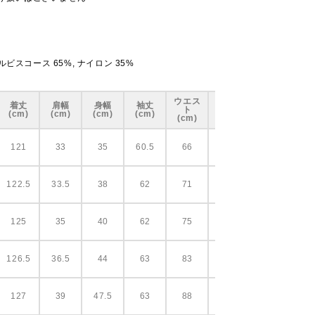
ビスコース 65%, ナイロン 35%
ウエス
着丈
肩幅
身幅
袖丈
ヒップ
ト
(cm)
(cm)
(cm)
(cm)
(cm)
(cm)
121
33
35
60.5
66
76
122.5
33.5
38
62
71
80
125
35
40
62
75
82
126.5
36.5
44
63
83
92
127
39
47.5
63
88
100