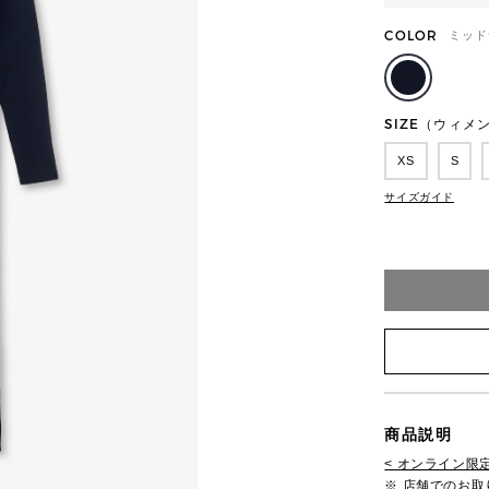
COLOR
ミッド
SIZE（ウィメ
XS
S
サイズガイド
商品説明
< オンライン限定
※ 店舗でのお