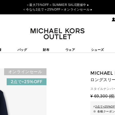
＜最大75%OFF＞SUMMER SALE開催中 ▸
＜今なら2点で＋25%OFF＞オンラインセール ▸
着
バッグ
財布
ウェア
シューズ
オンラインセール
MICHAEL
ロングスリー
2点で+25%OFF
スタイルナンバー
¥ 69,300 (
⚡
2点で+25%O
※ 各種クーポ