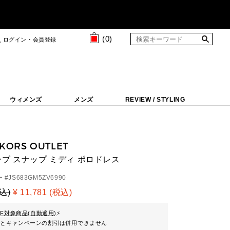
(
0
)
ログイン・会員登録
ウィメンズ
メンズ
REVIEW / STYLING
 KORS OUTLET
ブ スナップ ミディ ポロドレス
 #
JS683GM5ZV6990
税込)
¥ 11,781 (税込)
FF対象商品(自動適用)
⚡
ンとキャンペーンの割引は併用できません