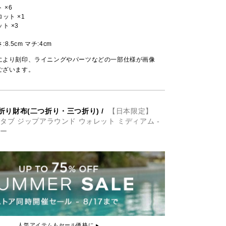
 ×6
ット ×1
ト ×3
さ:8.5cm マチ:4cm
により刻印、ライニングやパーツなどの一部仕様が画像
ございます。
折り財布(二つ折り・三つ折り)
/
【日本限定】
H タブ ジップアラウンド ウォレット ミディアム -
ャー
人気アイテムもセール価格に ▸