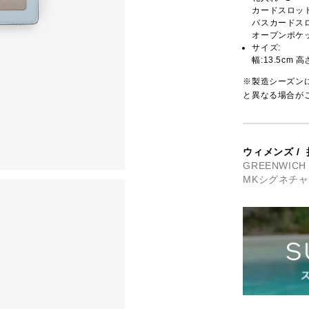
カードスロット
パスカードスロ
オープンポケッ
サイズ:
幅:13.5cm 高
※製造シーズン
と異なる場合が
ウィメンズ
/
GREENWIC
MKシグネチ