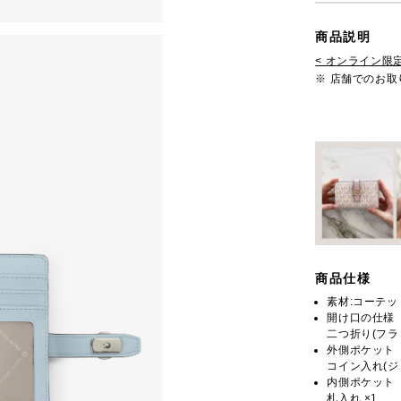
商品説明
< オンライン限定
※ 店舗でのお
商品仕様
素材:コーテ
開け口の仕様
二つ折り(フラ
外側ポケット
コイン入れ(ジッ
内側ポケット
札入れ ×1