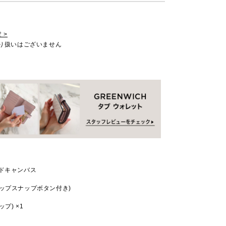
 >
取り扱いはございません
ッドキャンバス
ップスナップボタン付き)
プ) ×1