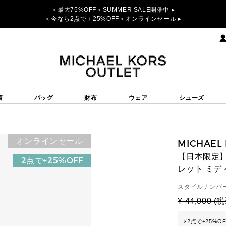
＜最大75%OFF＞SUMMER SALE開催中 ▸
＜今なら2点で＋25%OFF＞オンラインセール ▸
着
バッグ
財布
ウェア
シューズ
オンラインセール
MICHAEL
【日本限定】
2点で+25%OFF
レット ミデ
スタイルナンバー
¥ 44,000 (
⚡
2点で+25%O