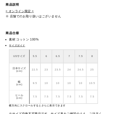
商品説明
< オンライン限定 >
※ 店舗でのお取り扱いはございません
商品仕様
素材:コットン 100%
サイズガイド
USサイズ
5.5
6
6.5
7
7.5
8
日本サイズ
22.5
23
23.5
24
24.5
25
(cm)
幅
9.5
10
10
10
10
10.5
(cm)
ヒール
7.5
7.5
7.5
7.5
7.5
7.5
(cm)
横方向にスクロールするとさらに表示できます
※サイズ交換不可商品です。サイズ表をご確認のうえ、ご注文く