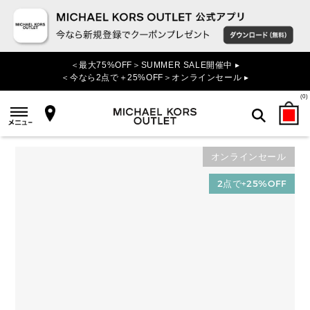
＜最大75%OFF＞SUMMER SALE開催中 ▸
＜今なら2点で＋25%OFF＞オンラインセール ▸
(
0
)
オンラインセール
検索
2点で+25%OFF