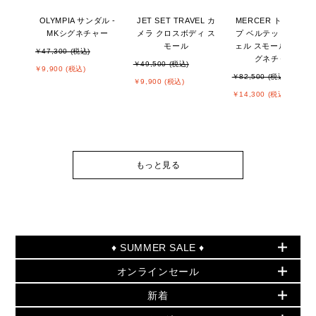
OLYMPIA サンダル -
JET SET TRAVEL カ
MERCER トップジッ
MKシグネチャー
メラ クロスボディ ス
プ ベルテッド サッチ
モール
ェル スモール - MKシ
￥47,300 (税込)
グネチャー
￥49,500 (税込)
￥9,900 (税込)
￥82,500 (税込)
￥9,900 (税込)
￥14,300 (税込)
もっと見る
♦ SUMMER SALE ♦
オンラインセール
セールおすすめアイテム
新着
▶ ウィメンズ
PRODUCT OF THE MONTH - 今月の特別価格