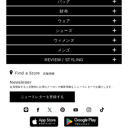
バッグ
バッグ
再値下げアイテム
夏のスタイル
財布
追加アイテム
財布
▶ すべて
人気の定番アイテム
小物
旗艦店からアウトレットに入荷
▶ ウィメンズすべて
ウェア
日本限定 - バッグ
シューズ・靴
日本限定 - 財布・小物
▶ ウィメンズすべて(ウェア・シューズ除く)
バッグ
▶ ウィメンズすべて
シューズ
ウェア
▶ ウィメンズすべて
バッグ
▶ ウィメンズすべて
財布・小物
ハンドバッグ・サッチェル
アクセサリー
GREENWICH
ウィメンズ
財布・小物
トップス
アクセサリー
▶ ウィメンズすべて
トートバッグ
時計
ミニ財布・フラグメントケース
ウェア
スカート・パンツ
メンズ
フレグランス
サンダル
ショルダーバッグ
人気の定番アイテム
▶ メンズ
折り財布(二つ折り・三つ折り)
シューズ
ワンピース・ドレス
シューズ
スニーカー
REVIEW / STYLING
クロスボディ・斜め掛け
▶ ウィメンズすべて
バッグ
長財布
▶ メンズすべて
時計・ジュエリー
ジャケット・アウター
ウェア
パンプス/フラット
バックパック
ウィメンズベストセラー
財布・小物
キーケース
新着
アクセサリー
▶ メンズすべて
▶ すべて
Find a Store
▶ メンズすべて
▶ メンズすべて
店舗情報
トラベル
新着
シューズ・靴
カードケース
バッグ
▶ メンズすべて
スタイリング
メンズバッグ
シューズレビュー ▸
Newsletter
通勤・通学アイテム
日本限定
ウェア
▶ メンズすべて
財布・小物
メンズ バッグ
会員登録すると定期的にお得なクーポンや最新情報をニュースレターでお届けします。
エディターレビュー
メンズ財布・小物
3 IN 1 / 2 IN 1 バッグ
▶ バッグすべて
アクセサリー
お財布レビュー ▸
シューズ・靴
メンズ 財布・小物
メンズアクセサリー
ニュースレターを登録する
▶ メンズすべて
通勤・通学アイテム
時計
ウェア
メンズ シューズ
メンズシューズ
3 IN 1 バッグ
時計・ジュエリー
メンズ ウェア
メンズウェア
▶ 財布すべて
アクセサリー
メンズ 時計・その他
ミニ財布・フラグメントケース