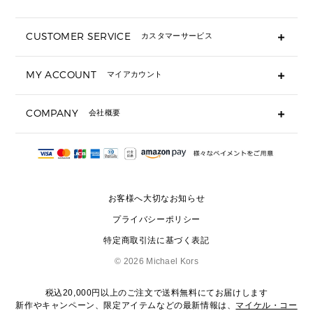
折り財布(二つ折り・三つ折り)
長財布
CUSTOMER SERVICE
カスタマーサービス
▶ 小物すべて
キーケース
よくあるご質問
MY ACCOUNT
マイアカウント
ギフト用にラッピングができますか？
定期ケース・カードケース・名刺入れ
ショッピングバッグを購入商品分送ってもらえますか？
ポーチ
ログイン・会員登録
注文後に完了メールが受信できないのですが？
COMPANY
会社概要
▶ シューズ・靴
注文の変更・キャンセルはできますか？
サンダル
Michael Korsについて
通常いつ頃発送されますか？
スニーカー
会社概要
サイズ交換はできますか？
返品はできますか？
採用情報
パンプス・フラット
修理はできますか？
▶ ウェア
お客様へ大切なお知らせ
お問い合わせ
▶ アクセサリー(チャーム・ストラップ・サングラス)
プライバシーポリシー
▶ 時計
特定商取引法に基づく表記
▶ ジュエリー
©
2026 Michael Kors
税込20,000円以上のご注文で送料無料にてお届けします
新作やキャンペーン、限定アイテムなどの最新情報は、
マイケル・コー