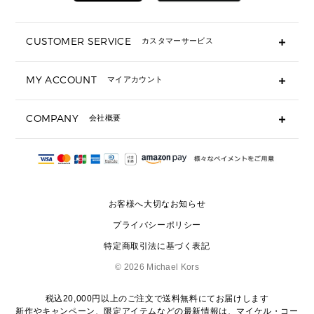
折り財布(二つ折り・三つ折り)
長財布
CUSTOMER SERVICE
カスタマーサービス
▶ 小物すべて
キーケース
よくあるご質問
MY ACCOUNT
マイアカウント
ギフト用にラッピングができますか？
定期ケース・カードケース・名刺入れ
ショッピングバッグを購入商品分送ってもらえますか？
ポーチ
ログイン・会員登録
注文後に完了メールが受信できないのですが？
COMPANY
会社概要
▶ シューズ・靴
注文の変更・キャンセルはできますか？
サンダル
Michael Korsについて
通常いつ頃発送されますか？
スニーカー
会社概要
サイズ交換はできますか？
返品はできますか？
採用情報
パンプス・フラット
修理はできますか？
▶ ウェア
お客様へ大切なお知らせ
お問い合わせ
▶ アクセサリー(チャーム・ストラップ・サングラス)
プライバシーポリシー
▶ 時計
特定商取引法に基づく表記
▶ ジュエリー
©
2026 Michael Kors
税込20,000円以上のご注文で送料無料にてお届けします
新作やキャンペーン、限定アイテムなどの最新情報は、
マイケル・コー