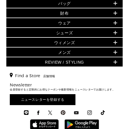
バッグ
バッグ
再値下げアイテム
初夏のスタイル
財布
追加アイテム
財布
▶ すべて
人気の定番アイテム
小物
旗艦店からアウトレットに入荷
▶ ウィメンズすべて
ウェア
日本限定 - バッグ
シューズ・靴
日本限定 - 財布・小物
▶ ウィメンズすべて(ウェア・シューズ除く)
バッグ
▶ ウィメンズすべて
シューズ
ウェア
▶ ウィメンズすべて
バッグ
▶ ウィメンズすべて
財布・小物
ハンドバッグ・サッチェル
アクセサリー
GREENWICH
ウィメンズ
財布・小物
トップス
アクセサリー
▶ ウィメンズすべて
トートバッグ
時計
ミニ財布・フラグメントケース
ウェア
スカート・パンツ
メンズ
フレグランス
サンダル
ショルダーバッグ
人気の定番アイテム
▶ メンズ
折り財布(二つ折り・三つ折り)
シューズ
ワンピース・ドレス
シューズ
スニーカー
REVIEW / STYLING
クロスボディ・斜め掛け
▶ ウィメンズすべて
バッグ
長財布
▶ メンズすべて
時計・ジュエリー
ジャケット・アウター
ウェア
パンプス/フラット
バックパック
ウィメンズベストセラー
財布・小物
キーケース
新着
アクセサリー
▶ メンズすべて
▶ すべて
Find a Store
▶ メンズすべて
▶ メンズすべて
店舗情報
トラベル
新着
シューズ・靴
カードケース
バッグ
▶ メンズすべて
スタイリング
メンズバッグ
シューズレビュー ▸
Newsletter
通勤・通学アイテム
日本限定
ウェア
▶ メンズすべて
財布・小物
メンズ バッグ
会員登録すると定期的にお得なクーポンや最新情報をニュースレターでお届けします。
エディターレビュー
メンズ財布・小物
3 IN 1 / 2 IN 1 バッグ
▶ バッグすべて
アクセサリー
お財布レビュー ▸
シューズ・靴
メンズ 財布・小物
メンズアクセサリー
ニュースレターを登録する
▶ メンズすべて
通勤・通学アイテム
時計
ウェア
メンズ シューズ
メンズシューズ
3 IN 1 バッグ
時計・ジュエリー
メンズ ウェア
メンズウェア
▶ 財布すべて
アクセサリー
メンズ 時計・その他
ミニ財布・フラグメントケース