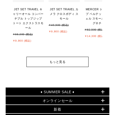
JET SET TRAVEL キ
JET SET TRAVEL カ
MERCER トップジッ
ャリーオール コンバー
メラ クロスボディ ス
プ ベルテッド サッチ
チブル トップジップ
モール
ェル スモール - MKシ
トート エクストラスモ
グネチャー
￥49,500 (税込)
ール
￥82,500 (税込)
￥9,900 (税込)
￥66,000 (税込)
￥14,300 (税込)
￥9,900 (税込)
もっと見る
♦ SUMMER SALE ♦
オンラインセール
セールおすすめアイテム
新着
▶ ウィメンズ
PRODUCT OF THE MONTH - 今月の特別価格