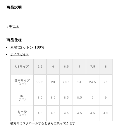
商品説明
#
デニム
商品仕様
素材:コットン 100%
サイズガイド
USサイズ
5.5
6
6.5
7
7.5
8
日本サイズ
22.5
23
23.5
24
24.5
25
(cm)
幅
8.5
8.5
8.5
8.5
9
9
(cm)
ヒール
4.5
4.5
4.5
4.5
4.5
4.5
(cm)
横方向にスクロールするとさらに表示できます