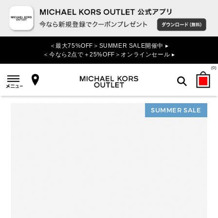
＜最大75%OFF＞SUMMER SALE開催中 ▸
＜今なら2点で＋25%OFF＞オンラインセール ▸
(
0
)
SUMMER SALE
検索