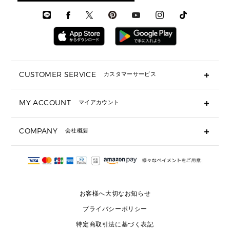
メンズ シューズ
メンズシューズ
3 IN 1 バッグ
時計・ジュエリー
メンズ ウェア
メンズウェア
▶ 財布すべて
アクセサリー
メンズ 時計・その他
ミニ財布・フラグメントケース
折り財布(二つ折り・三つ折り)
長財布
CUSTOMER SERVICE
カスタマーサービス
▶ 小物すべて
キーケース
よくあるご質問
MY ACCOUNT
マイアカウント
ギフト用にラッピングができますか？
定期ケース・カードケース・名刺入れ
ショッピングバッグを購入商品分送ってもらえますか？
ポーチ
ログイン・会員登録
注文後に完了メールが受信できないのですが？
COMPANY
会社概要
▶ シューズ・靴
注文の変更・キャンセルはできますか？
サンダル
Michael Korsについて
通常いつ頃発送されますか？
スニーカー
会社概要
サイズ交換はできますか？
返品はできますか？
採用情報
パンプス・フラット
修理はできますか？
▶ ウェア
お客様へ大切なお知らせ
お問い合わせ
▶ アクセサリー(チャーム・ストラップ・サングラス)
プライバシーポリシー
▶ 時計
特定商取引法に基づく表記