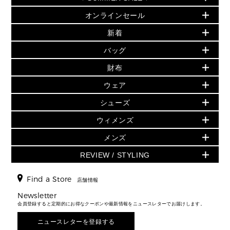
オンラインセール
セールおすすめアイテム
新着
▶ ウィメンズ
PRODUCT OF THE MONTH - 今月の特別価格
バッグ
バッグ
再値下げアイテム
夏のスタイル
財布
追加アイテム
財布
▶ すべて
人気の定番アイテム
小物
旗艦店からアウトレットに入荷
▶ ウィメンズすべて
ウェア
日本限定 - バッグ
シューズ・靴
日本限定 - 財布・小物
▶ ウィメンズすべて(ウェア・シューズ除く)
バッグ
▶ ウィメンズすべて
シューズ
ウェア
▶ ウィメンズすべて
バッグ
▶ ウィメンズすべて
財布・小物
ハンドバッグ・サッチェル
アクセサリー
GREENWICH
ウィメンズ
財布・小物
トップス
アクセサリー
▶ ウィメンズすべて
トートバッグ
時計
ミニ財布・フラグメントケース
ウェア
スカート・パンツ
メンズ
フレグランス
サンダル
ショルダーバッグ
人気の定番アイテム
▶ メンズ
折り財布(二つ折り・三つ折り)
シューズ
ワンピース・ドレス
シューズ
スニーカー
REVIEW / STYLING
クロスボディ・斜め掛け
▶ ウィメンズすべて
バッグ
長財布
▶ メンズすべて
時計・ジュエリー
ジャケット・アウター
ウェア
パンプス/フラット
バックパック
ウィメンズベストセラー
財布・小物
キーケース
新着
アクセサリー
▶ メンズすべて
▶ すべて
Find a Store
▶ メンズすべて
▶ メンズすべて
店舗情報
トラベル
新着
シューズ・靴
カードケース
バッグ
▶ メンズすべて
スタイリング
メンズバッグ
シューズレビュー ▸
Newsletter
通勤・通学アイテム
日本限定
ウェア
▶ メンズすべて
財布・小物
メンズ バッグ
会員登録すると定期的にお得なクーポンや最新情報をニュースレターでお届けします。
エディターレビュー
メンズ財布・小物
3 IN 1 / 2 IN 1 バッグ
▶ バッグすべて
アクセサリー
お財布レビュー ▸
シューズ・靴
メンズ 財布・小物
メンズアクセサリー
ニュースレターを登録する
▶ メンズすべて
通勤・通学アイテム
時計
ウェア