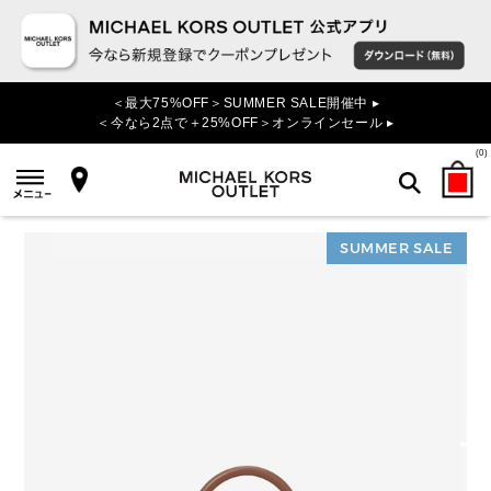
＜最大75%OFF＞SUMMER SALE開催中 ▸
＜今なら2点で＋25%OFF＞オンラインセール ▸
(
0
)
SUMMER SALE
検索