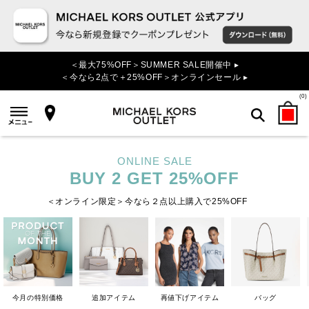
＜最大75%OFF＞SUMMER SALE開催中 ▸
＜今なら2点で＋25%OFF＞オンラインセール ▸
(
0
)
検索
ONLINE SALE
BUY 2 GET 25%OFF
＜オンライン限定＞今なら２点以上購入で25%OFF
今月の特別価格
追加アイテム
再値下げアイテム
バッグ