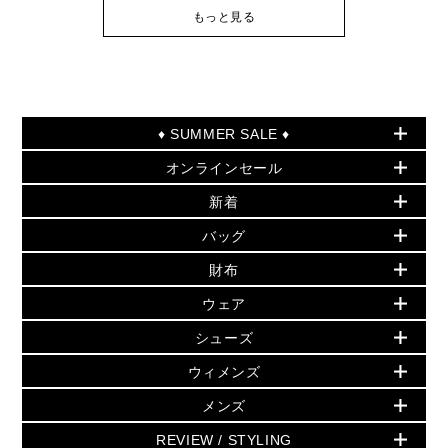
もっと見る
♦ SUMMER SALE ♦
オンラインセール
セールおすすめアイテム
新着
▶ ウィメンズ
PRODUCT OF THE MONTH - 今月の特別価格
バッグ
バッグ
再値下げアイテム
夏のスタイル
財布
追加アイテム
財布
▶ すべて
人気の定番アイテム
小物
旗艦店からアウトレットに入荷
▶ ウィメンズすべて
ウェア
日本限定 - バッグ
シューズ・靴
日本限定 - 財布・小物
▶ ウィメンズすべて(ウェア・シューズ除く)
バッグ
▶ ウィメンズすべて
シューズ
ウェア
▶ ウィメンズすべて
バッグ
▶ ウィメンズすべて
財布・小物
ハンドバッグ・サッチェル
アクセサリー
GREENWICH
ウィメンズ
財布・小物
トップス
アクセサリー
▶ ウィメンズすべて
トートバッグ
時計
ミニ財布・フラグメントケース
ウェア
スカート・パンツ
メンズ
フレグランス
サンダル
ショルダーバッグ
人気の定番アイテム
▶ メンズ
折り財布(二つ折り・三つ折り)
シューズ
ワンピース・ドレス
シューズ
スニーカー
REVIEW / STYLING
クロスボディ・斜め掛け
▶ ウィメンズすべて
バッグ