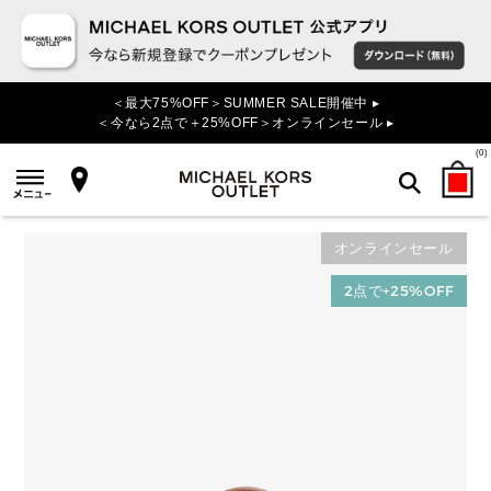
＜最大75%OFF＞SUMMER SALE開催中 ▸
＜今なら2点で＋25%OFF＞オンラインセール ▸
(
0
)
オンラインセール
検索
2点で+25%OFF