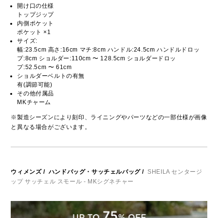
開け口の仕様
トップジップ
内側ポケット
ポケット ×1
サイズ:
幅:23.5cm 高さ:16cm マチ:8cm ハンドル:24.5cm ハンドルドロッ
プ:8cm ショルダー:110cm 〜 128.5cm ショルダードロッ
プ:52.5cm 〜 61cm
ショルダーベルトの有無
有(調節可能)
その他付属品
MKチャーム
※製造シーズンにより刻印、ライニングやパーツなどの一部仕様が画像
と異なる場合がございます。
ウィメンズ
/
ハンドバッグ・サッチェルバッグ
/
SHEILA センタージ
ップ サッチェル スモール - MKシグネチャー