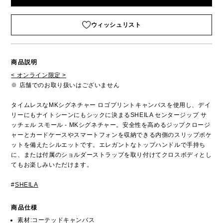
ウィッシュリスト
商品説明
< オンライン限定 >
※ 店舗でのお取り扱いはございません
タイムレスなMKシグネチャー ロゴプリントキャンバスを使用し、デイ
リーにもナイトシーンにもシックに決まるSHEILA センタージップ サ
ッチェル スモール - MKシグネチャー。安全性を高めるジップクロージ
ャーとカードケースやスマートフォンを収納できる内側のスリップポケ
ットを備えたシルエットです。エレガントなトップハンドルで手持ち
に、または付属のショルダーストラップを取り付けてクロスボディとし
てもお楽しみいただけます。
#
SHEILA
商品仕様
素材:コーテッドキャンバス