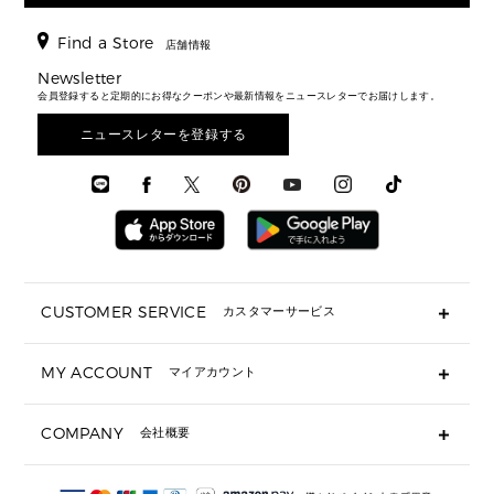
長財布
▶ メンズすべて
時計・ジュエリー
ジャケット・アウター
ウェア
パンプス/フラット
バックパック
ウィメンズベストセラー
財布・小物
キーケース
新着
アクセサリー
▶ メンズすべて
▶ すべて
Find a Store
▶ メンズすべて
▶ メンズすべて
店舗情報
トラベル
新着
シューズ・靴
カードケース
バッグ
▶ メンズすべて
スタイリング
メンズバッグ
シューズレビュー ▸
Newsletter
通勤・通学アイテム
日本限定
ウェア
▶ メンズすべて
財布・小物
メンズ バッグ
会員登録すると定期的にお得なクーポンや最新情報をニュースレターでお届けします。
エディターレビュー
メンズ財布・小物
3 IN 1 / 2 IN 1 バッグ
▶ バッグすべて
アクセサリー
お財布レビュー ▸
シューズ・靴
メンズ 財布・小物
メンズアクセサリー
ニュースレターを登録する
▶ メンズすべて
通勤・通学アイテム
時計
ウェア
メンズ シューズ
メンズシューズ
3 IN 1 バッグ
時計・ジュエリー
メンズ ウェア
メンズウェア
▶ 財布すべて
アクセサリー
メンズ 時計・その他
ミニ財布・フラグメントケース
折り財布(二つ折り・三つ折り)
長財布
CUSTOMER SERVICE
カスタマーサービス
▶ 小物すべて
キーケース
よくあるご質問
MY ACCOUNT
マイアカウント
ギフト用にラッピングができますか？
定期ケース・カードケース・名刺入れ
ショッピングバッグを購入商品分送ってもらえますか？
ポーチ
ログイン・会員登録
注文後に完了メールが受信できないのですが？
COMPANY
会社概要
▶ シューズ・靴
注文の変更・キャンセルはできますか？
サンダル
Michael Korsについて
通常いつ頃発送されますか？