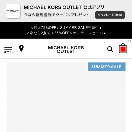
＜最大75%OFF＞SUMMER SALE開催中 ▸
＜今なら2点で＋25%OFF＞オンラインセール ▸
(
0
)
SUMMER SALE
検索