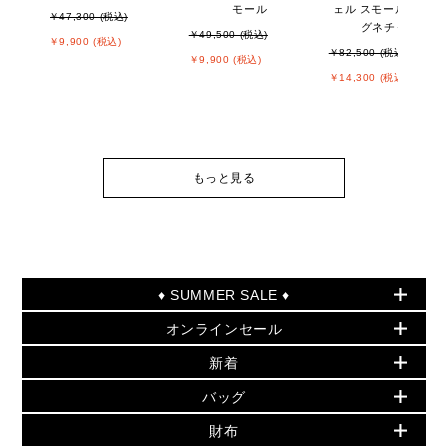
モール
ェル スモール - MKシ
￥47,300 (税込)
グネチャー
￥49,500 (税込)
￥9,900 (税込)
￥82,500 (税込)
￥9,900 (税込)
￥14,300 (税込)
もっと見る
♦ SUMMER SALE ♦
オンラインセール
セールおすすめアイテム
新着
▶ ウィメンズ
PRODUCT OF THE MONTH - 今月の特別価格
バッグ
バッグ
再値下げアイテム
夏のスタイル
財布
追加アイテム
財布
▶ すべて
人気の定番アイテム
小物