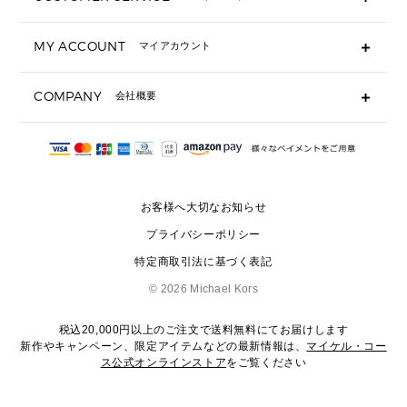
▶ 小物すべて
キーケース
よくあるご質問
MY ACCOUNT
マイアカウント
ギフト用にラッピングができますか？
定期ケース・カードケース・名刺入れ
ショッピングバッグを購入商品分送ってもらえますか？
ポーチ
ログイン・会員登録
注文後に完了メールが受信できないのですが？
COMPANY
会社概要
▶ シューズ・靴
注文の変更・キャンセルはできますか？
サンダル
Michael Korsについて
通常いつ頃発送されますか？
スニーカー
会社概要
サイズ交換はできますか？
返品はできますか？
採用情報
パンプス・フラット
修理はできますか？
▶ ウェア
お客様へ大切なお知らせ
お問い合わせ
▶ アクセサリー(チャーム・ストラップ・サングラス)
プライバシーポリシー
▶ 時計
特定商取引法に基づく表記
▶ ジュエリー
©
2026 Michael Kors
税込20,000円以上のご注文で送料無料にてお届けします
新作やキャンペーン、限定アイテムなどの最新情報は、
マイケル・コー
ス公式オンラインストア
をご覧ください