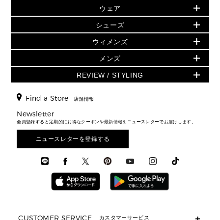
旗艦店からアウトレットに入荷
▶ ウィメンズすべて
ウェア
日本限定 - バッグ
シューズ・靴
日本限定 - 財布・小物
▶ ウィメンズすべて(ウェア・シューズ除く)
バッグ
▶ ウィメンズすべて
シューズ
ウェア
▶ ウィメンズすべて
バッグ
▶ ウィメンズすべて
財布・小物
ハンドバッグ・サッチェル
アクセサリー
GREENWICH
ウィメンズ
財布・小物
トップス
アクセサリー
▶ ウィメンズすべて
トートバッグ
時計
ミニ財布・フラグメントケース
ウェア
スカート・パンツ
メンズ
フレグランス
サンダル
ショルダーバッグ
人気の定番アイテム
▶ メンズ
折り財布(二つ折り・三つ折り)
シューズ
ワンピース・ドレス
シューズ
スニーカー
REVIEW / STYLING
クロスボディ・斜め掛け
▶ ウィメンズすべて
バッグ
長財布
▶ メンズすべて
時計・ジュエリー
ジャケット・アウター
ウェア
パンプス/フラット
バックパック
ウィメンズベストセラー
財布・小物
キーケース
新着
アクセサリー
▶ メンズすべて
▶ すべて
Find a Store
▶ メンズすべて
▶ メンズすべて
店舗情報
トラベル
新着
シューズ・靴
カードケース
バッグ
▶ メンズすべて
スタイリング
メンズバッグ
シューズレビュー ▸
Newsletter
通勤・通学アイテム
日本限定
ウェア
▶ メンズすべて
財布・小物
メンズ バッグ
会員登録すると定期的にお得なクーポンや最新情報をニュースレターでお届けします。
エディターレビュー
メンズ財布・小物
3 IN 1 / 2 IN 1 バッグ
▶ バッグすべて
アクセサリー
お財布レビュー ▸
シューズ・靴
メンズ 財布・小物
メンズアクセサリー
ニュースレターを登録する
▶ メンズすべて
通勤・通学アイテム
時計
ウェア
メンズ シューズ
メンズシューズ
3 IN 1 バッグ
時計・ジュエリー
メンズ ウェア
メンズウェア
▶ 財布すべて
アクセサリー
メンズ 時計・その他
ミニ財布・フラグメントケース
折り財布(二つ折り・三つ折り)
長財布
CUSTOMER SERVICE
カスタマーサービス