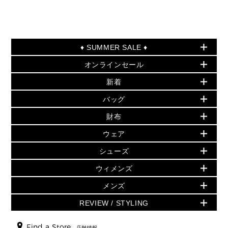
♦ SUMMER SALE ♦
オンラインセール
セールおすすめアイテム
新着
▶ ウィメンズ
PRODUCT OF THE MONTH - 今月の特別価格
バッグ
バッグ
再値下げアイテム
夏のスタイル
財布
追加アイテム
財布
▶ すべて
人気の定番アイテム
小物
旗艦店からアウトレットに入荷
▶ ウィメンズすべて
ウェア
日本限定 - バッグ
シューズ・靴
日本限定 - 財布・小物
▶ ウィメンズすべて(ウェア・シューズ除く)
バッグ
▶ ウィメンズすべて
シューズ
ウェア
▶ ウィメンズすべて
バッグ
▶ ウィメンズすべて
財布・小物
ハンドバッグ・サッチェル
アクセサリー
GREENWICH
ウィメンズ
財布・小物
トップス
アクセサリー
▶ ウィメンズすべて
トートバッグ
時計
ミニ財布・フラグメントケース
ウェア
スカート・パンツ
メンズ
フレグランス
サンダル
ショルダーバッグ
人気の定番アイテム
▶ メンズ
折り財布(二つ折り・三つ折り)
シューズ
ワンピース・ドレス
シューズ
スニーカー
REVIEW / STYLING
クロスボディ・斜め掛け
▶ ウィメンズすべて
バッグ
長財布
▶ メンズすべて
時計・ジュエリー
ジャケット・アウター
ウェア
パンプス/フラット
バックパック
ウィメンズベストセラー
財布・小物
キーケース
新着
アクセサリー
▶ メンズすべて
▶ すべて
Find a Store
▶ メンズすべて
▶ メンズすべて
店舗情報