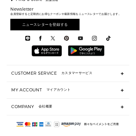
トラベル
新着
シューズ・靴
カードケース
バッグ
▶ メンズすべて
スタイリング
メンズバッグ
シューズレビュー ▸
Newsletter
通勤・通学アイテム
日本限定
ウェア
▶ メンズすべて
財布・小物
メンズ バッグ
会員登録すると定期的にお得なクーポンや最新情報をニュースレターでお届けします。
エディターレビュー
メンズ財布・小物
3 IN 1 / 2 IN 1 バッグ
▶ バッグすべて
アクセサリー
お財布レビュー ▸
シューズ・靴
メンズ 財布・小物
メンズアクセサリー
ニュースレターを登録する
▶ メンズすべて
通勤・通学アイテム
時計
ウェア
メンズ シューズ
メンズシューズ
3 IN 1 バッグ
時計・ジュエリー
メンズ ウェア
メンズウェア
▶ 財布すべて
アクセサリー
メンズ 時計・その他
ミニ財布・フラグメントケース
折り財布(二つ折り・三つ折り)
長財布
CUSTOMER SERVICE
カスタマーサービス
▶ 小物すべて
キーケース
よくあるご質問
MY ACCOUNT
マイアカウント
ギフト用にラッピングができますか？
定期ケース・カードケース・名刺入れ
ショッピングバッグを購入商品分送ってもらえますか？
ポーチ
ログイン・会員登録
注文後に完了メールが受信できないのですが？
COMPANY
会社概要
▶ シューズ・靴
注文の変更・キャンセルはできますか？
サンダル
Michael Korsについて
通常いつ頃発送されますか？
スニーカー
会社概要
サイズ交換はできますか？
返品はできますか？
採用情報
パンプス・フラット