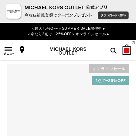
＜最大75%OFF＞SUMMER SALE開催中 ▸
＜今なら2点で＋25%OFF＞オンラインセール ▸
(
0
)
オンラインセール
検索
2点で+25%OFF