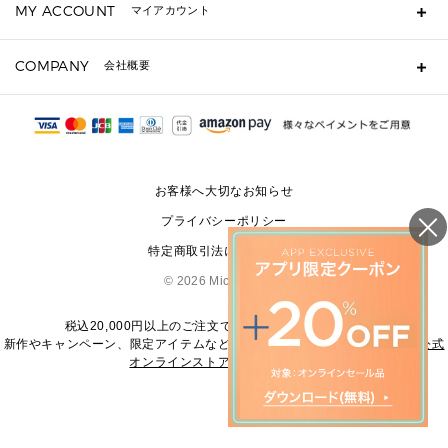
MY ACCOUNT
マイアカウント
ギフト用にラッピングができますか？
定期ケース・カードケース・名刺入れ
ショッピングバッグを購入商品分送ってもらえますか？
ポーチ
ログイン・会員登録
注文後に完了メールが受信できないのですが？
COMPANY
会社概要
▶ シューズ・靴
注文の変更・キャンセルはできますか？
サンダル
Michael Korsについて
通常いつ頃発送されますか？
スニーカー
会社概要
サイズ交換はできますか？
返品はできますか？
採用情報
パンプス・フラット
修理はできますか？
▶ ウェア
お客様へ大切なお知らせ
お問い合わせ
▶ アクセサリー(チャーム・ストラップ・サングラス)
プライバシーポリシー
▶ 時計
特定商取引法に基づく表記
▶ ジュエリー
©
2026 Michael Kors
税込20,000円以上のご注文で送料無料にてお届けします
新作やキャンペーン、限定アイテムなどの最新情報は、
マイケル・コース公式
オンラインストア
をご覧ください