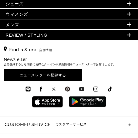
▶ ウィメンズすべて
シューズ
ウェア
▶ ウィメンズすべて
バッグ
▶ ウィメンズすべて
財布・小物
ハンドバッグ・サッチェル
アクセサリー
GREENWICH
ウィメンズ
財布・小物
トップス
アクセサリー
▶ ウィメンズすべて
トートバッグ
時計
ミニ財布・フラグメントケース
ウェア
スカート・パンツ
メンズ
フレグランス
サンダル
ショルダーバッグ
人気の定番アイテム
▶ メンズ
折り財布(二つ折り・三つ折り)
シューズ
ワンピース・ドレス
シューズ
スニーカー
REVIEW / STYLING
クロスボディ・斜め掛け
▶ ウィメンズすべて
バッグ
長財布
▶ メンズすべて
時計・ジュエリー
ジャケット・アウター
ウェア
パンプス/フラット
バックパック
ウィメンズベストセラー
財布・小物
キーケース
新着
アクセサリー
▶ メンズすべて
▶ すべて
Find a Store
▶ メンズすべて
▶ メンズすべて
店舗情報
トラベル
新着
シューズ・靴
カードケース
バッグ
▶ メンズすべて
スタイリング
メンズバッグ
シューズレビュー ▸
Newsletter
通勤・通学アイテム
日本限定
ウェア
▶ メンズすべて
財布・小物
メンズ バッグ
会員登録すると定期的にお得なクーポンや最新情報をニュースレターでお届けします。
エディターレビュー
メンズ財布・小物
3 IN 1 / 2 IN 1 バッグ
▶ バッグすべて
アクセサリー
お財布レビュー ▸
シューズ・靴
メンズ 財布・小物
メンズアクセサリー
ニュースレターを登録する
▶ メンズすべて
通勤・通学アイテム
時計
ウェア
メンズ シューズ
メンズシューズ
3 IN 1 バッグ
時計・ジュエリー
メンズ ウェア
メンズウェア
▶ 財布すべて
アクセサリー
メンズ 時計・その他
ミニ財布・フラグメントケース
折り財布(二つ折り・三つ折り)
長財布
CUSTOMER SERVICE
カスタマーサービス
▶ 小物すべて
キーケース
よくあるご質問