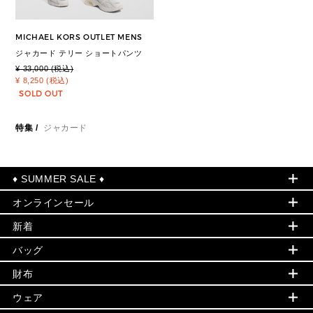
MICHAEL KORS OUTLET MENS
ジャカード テリー ショートパンツ
¥ 33,000 (税込)
¥ 8,250 (税込)
SOLD OUT
特集
/
ジャカード
♦ SUMMER SALE ♦
オンラインセール
セールおすすめアイテム
新着
▶ ウィメンズ
PRODUCT OF THE MONTH - 今月の特別価格
バッグ
バッグ
再値下げアイテム
夏のスタイル
財布
追加アイテム
財布
▶ すべて
人気の定番アイテム
小物
旗艦店からアウトレットに入荷
▶ ウィメンズすべて
ウェア
日本限定 - バッグ
シューズ・靴
日本限定 - 財布・小物
▶ ウィメンズすべて(ウェア・シューズ除く)
バッグ