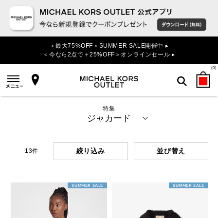
＜最大75%OFF＞SUMMER SALE開催中 ▸
＜今なら2点で＋25%OFF＞オンラインセール ▸
(
0
)
特集
検索
ジャカード
絞り込み
13
件
SUMMER SALE
SUMMER SALE