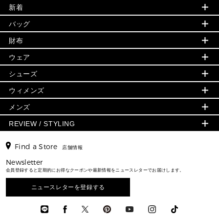
新着
▶ ウィメンズ
PRODUCT OF THE MONTH - 今月の特別価格
バッグ
バッグ
再値下げアイテム
夏のスタイル
財布
追加アイテム
財布
▶ すべて
人気の定番アイテム
小物
旗艦店からアウトレットに入荷
▶ ウィメンズすべて
ウェア
日本限定 - バッグ
シューズ・靴
日本限定 - 財布・小物
▶ ウィメンズすべて(ウェア・シューズ除く)
バッグ
▶ ウィメンズすべて
シューズ
ウェア
▶ ウィメンズすべて
バッグ
▶ ウィメンズすべて
財布・小物
ハンドバッグ・サッチェル
アクセサリー
GREENWICH
ウィメンズ
財布・小物
トップス
アクセサリー
▶ ウィメンズすべて
トートバッグ
時計
ミニ財布・フラグメントケース
ウェア
スカート・パンツ
メンズ
フレグランス
サンダル
ショルダーバッグ
人気の定番アイテム
▶ メンズ
折り財布(二つ折り・三つ折り)
シューズ
ワンピース・ドレス
シューズ
スニーカー
REVIEW / STYLING
クロスボディ・斜め掛け
▶ ウィメンズすべて
バッグ
長財布
▶ メンズすべて
時計・ジュエリー
ジャケット・アウター
ウェア
パンプス/フラット
バックパック
ウィメンズベストセラー
財布・小物
キーケース
新着
アクセサリー
▶ メンズすべて
▶ すべて
Find a Store
▶ メンズすべて
▶ メンズすべて
店舗情報
トラベル
新着
シューズ・靴
カードケース
バッグ
▶ メンズすべて
スタイリング
メンズバッグ
シューズレビュー ▸
Newsletter
通勤・通学アイテム
日本限定
ウェア
▶ メンズすべて
財布・小物
メンズ バッグ
会員登録すると定期的にお得なクーポンや最新情報をニュースレターでお届けします。
エディターレビュー
メンズ財布・小物
3 IN 1 / 2 IN 1 バッグ
▶ バッグすべて
アクセサリー
お財布レビュー ▸
シューズ・靴
メンズ 財布・小物
メンズアクセサリー
ニュースレターを登録する
▶ メンズすべて
通勤・通学アイテム
時計
ウェア
メンズ シューズ
メンズシューズ
3 IN 1 バッグ
時計・ジュエリー
メンズ ウェア
メンズウェア
▶ 財布すべて