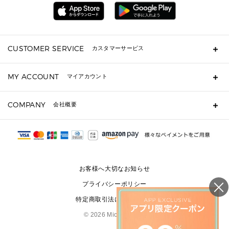
アクセサリー
メンズ 時計・その他
ミニ財布・フラグメントケース
折り財布(二つ折り・三つ折り)
長財布
CUSTOMER SERVICE
カスタマーサービス
▶ 小物すべて
キーケース
よくあるご質問
MY ACCOUNT
マイアカウント
ギフト用にラッピングができますか？
定期ケース・カードケース・名刺入れ
ショッピングバッグを購入商品分送ってもらえますか？
ポーチ
ログイン・会員登録
注文後に完了メールが受信できないのですが？
COMPANY
会社概要
▶ シューズ・靴
注文の変更・キャンセルはできますか？
サンダル
Michael Korsについて
通常いつ頃発送されますか？
スニーカー
会社概要
サイズ交換はできますか？
返品はできますか？
採用情報
パンプス・フラット
修理はできますか？
▶ ウェア
お客様へ大切なお知らせ
お問い合わせ
▶ アクセサリー(チャーム・ストラップ・サングラス)
プライバシーポリシー
▶ 時計
特定商取引法に基づく表記
▶ ジュエリー
©
2026 Michael Kors