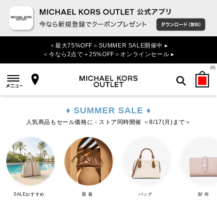
＜最大75%OFF＞SUMMER SALE開催中 ▸
＜今なら2点で＋25%OFF＞オンラインセール ▸
(
0
)
♦ SUMMER SALE ♦
検索
人気商品もセール価格に - ストア同時開催 ＜8/17(月)まで＞
SALEおすすめ
新 着
バッグ
財 布