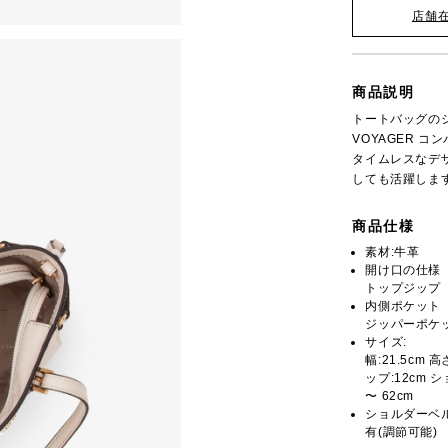
店舗
商品説明
トートバッグの
VOYAGER 
タイムレスなデ
しても活躍しま
商品仕様
素材:牛革
開け口の仕様
トップジップ
内側ポケット
ジッパーポケッ
サイズ:
幅:21.5cm 
ップ:12cm シ
〜 62cm
ショルダーベ
有(調節可能)