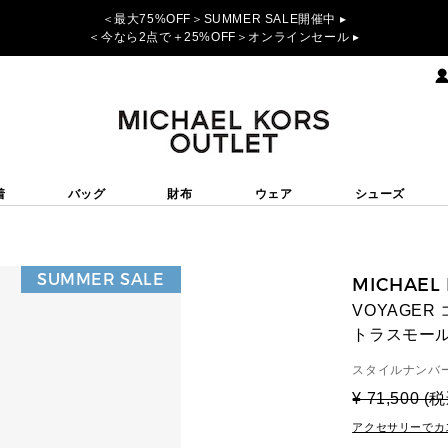
＜最大75%OFF＞SUMMER SALE開催中 ▸
＜今なら2点で＋25%OFF＞オンラインセール ▸
着
バッグ
財布
ウェア
シューズ
SUMMER SALE
MICHAEL
VOYAGE
トラスモー
スタイルナンバー
¥ 71,500 (
アクセサリーでカ